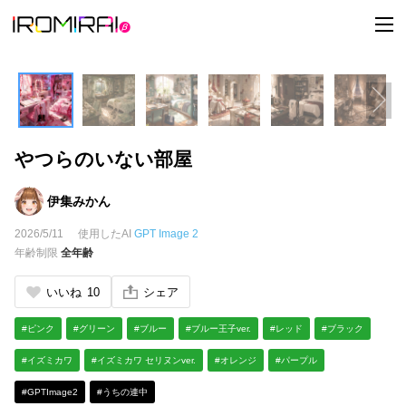
t
o
g
g
l
e
n
a
v
i
やつらのいない部屋
g
a
t
i
伊集みかん
o
n
2026/5/11
使用したAI
GPT Image 2
年齢制限
全年齢
いいね
10
シェア
#ピンク
#グリーン
#ブルー
#ブルー王子ver.
#レッド
#ブラック
#イズミカワ
#イズミカワ セリヌンver.
#オレンジ
#パープル
#GPTImage2
#うちの連中