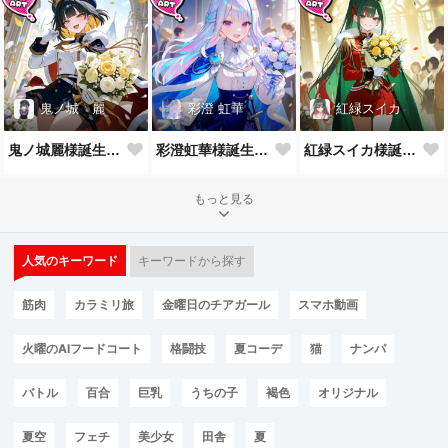
鬼ノ城 麗
彩澄 虹華
紅緑スイカ
鬼ノ城麗様誕生祝！
彩澄虹華様誕生祝！
紅緑スイカ様誕生祝！
もっと見る
人気のキーワード
キーワードから探す
筋肉
カラミリ旅
金曜日のチアガール
スマホ動画
火曜のAIフードコート
格闘技
夏コーデ
猫
ナンパ
バトル
百合
巨乳
うちの子
褐色
オリジナル
夏空
フェチ
美少女
田舎
夏