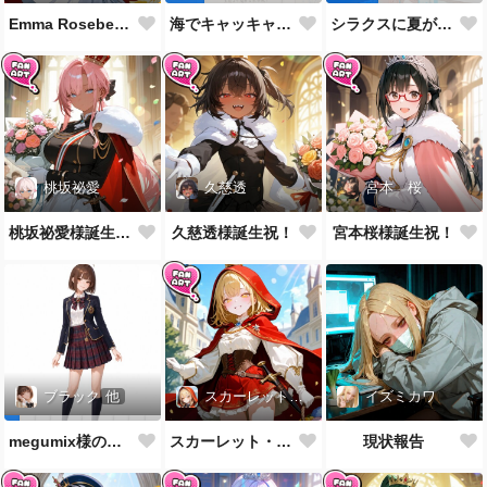
Emma Roseberg様誕生祝！
海でキャッキャウフフするやつ第1弾
シラクスに夏がやってきたぜ！
桃坂祕愛
久慈透
宮本 桜
桃坂祕愛様誕生祝！
久慈透様誕生祝！
宮本桜様誕生祝！
スカーレット・レイベル
イズミカワ
ブラック
他
スカーレット・レイベル様誕生祝！
現状報告
megumix様の英国風制服をお借りしてきた