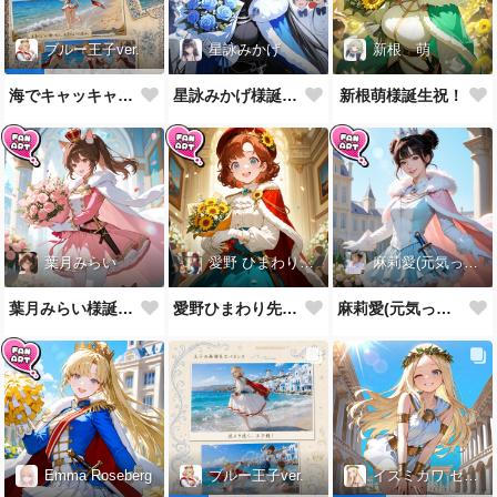
星詠みかげ
新根 萌
ブルー王子ver.
星詠みかげ様誕生祝！
新根萌様誕生祝！
海でキャッキャウフフするやつ第2弾
葉月みらい
愛野 ひまわり先生
麻莉愛(元気っ子)
葉月みらい様誕生祝！
愛野ひまわり先生誕生祝！
麻莉愛(元気っ子)様誕生祝！
Emma Roseberg
ブルー王子ver.
イズミカワ セリヌンver.