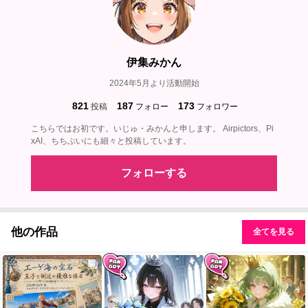
伊集みかん
2024年5月より活動開始
821
187
173
投稿
フォロー
フォロワー
こちらではお初です。いじゅ・みかんと申します。 Airpictors、Pi
xAI、ちちぷいにも細々と投稿しています。
フォローする
他の作品
全てを見る