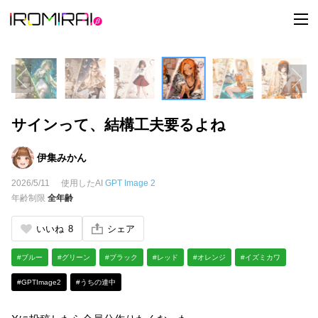
t
o
g
g
l
e
n
a
v
i
サインって、結構工夫要るよね
g
a
t
i
伊集みかん
o
n
2026/5/11
使用したAI
GPT Image 2
年齢制限
全年齢
いいね
8
シェア
#ブルー
#グリーン
#ブラック
#レッド
#オレンジ
#イズミカワ
#GPTImage2
#うちの連中