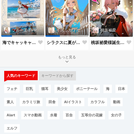
桃坂祕愛
ブルー王子ver.
イズミカワ セリヌンver.
桃坂祕愛様誕生祝！
海でキャッキャウフフするやつ第1弾
シラクスに夏がやってきたぜ！
もっと見る
人気のキーワード
キーワードから探す
フェチ
巨乳
猫耳
美少女
ポニーテール
海
日本
素人
カラミリ旅
田舎
AIイラスト
カラフル
動画
AIart
スマホ動画
水着
百合
五等分の花嫁
女の子
エルフ