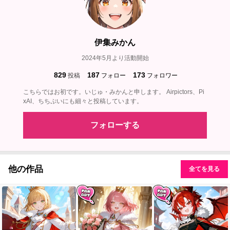
伊集みかん
2024年5月より活動開始
829
187
173
投稿
フォロー
フォロワー
こちらではお初です。いじゅ・みかんと申します。 Airpictors、Pi
xAI、ちちぷいにも細々と投稿しています。
フォローする
他の作品
全てを見る