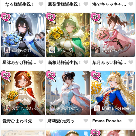
なる様誕生祝！
鳳梨愛様誕生祝！
海でキャッキャウフフするやつ第2弾
星詠みかげ
新根 萌
葉月みらい
星詠みかげ様誕生祝！
新根萌様誕生祝！
葉月みらい様誕生祝！
愛野 ひまわり先生
麻莉愛(元気っ子)
Emma Roseberg
愛野ひまわり先生誕生祝！
麻莉愛(元気っ子)様誕生祝！
Emma Roseberg様誕生祝！