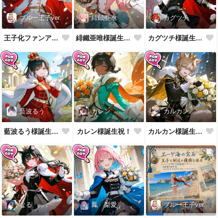
ブルー王子ver.
緋鐵亜唯
カグツチ
王子化ファンアート400組到達御礼！
緋鐵亜唯様誕生祝！
カグツチ様誕生祝！
藍波るう
カレン
カルカン
藍波るう様誕生祝！
カレン様誕生祝！
カルカン様誕生祝！
なる
鳳 梨愛
ブルー王子ver.