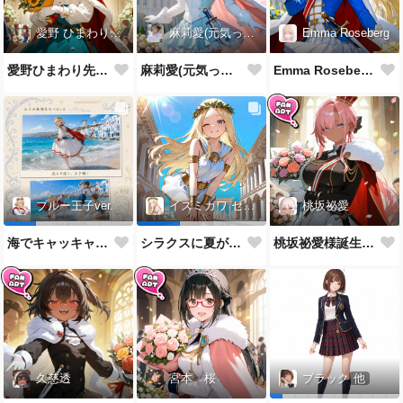
愛野 ひまわり先生
麻莉愛(元気っ子)
Emma Roseberg
愛野ひまわり先生誕生祝！
麻莉愛(元気っ子)様誕生祝！
Emma Roseberg様誕生祝！
桃坂祕愛
ブルー王子ver.
イズミカワ セリヌンver.
桃坂祕愛様誕生祝！
海でキャッキャウフフするやつ
シラクスに夏がやってきたぜ！
久慈透
宮本 桜
ブラック
他