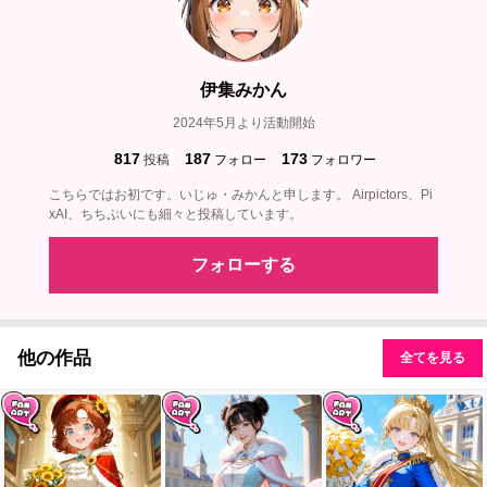
伊集みかん
2024年5月より活動開始
817
187
173
投稿
フォロー
フォロワー
こちらではお初です。いじゅ・みかんと申します。 Airpictors、Pi
xAI、ちちぷいにも細々と投稿しています。
フォローする
他の作品
全てを見る