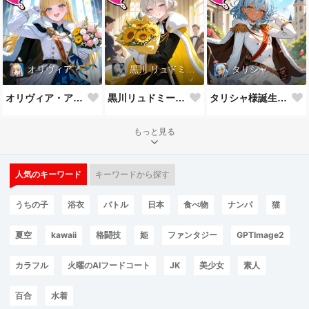
オリヴィア・アストリー
黒川 リュドミーラ
タリシャ
オリヴィア・アストリー様誕生祝！
黒川リュドミーラ様誕生祝！
タリシャ様誕生祝！
もっと見る
人気のキーワード
キーワードから探す
うちの子
浴衣
バトル
日本
食べ物
ナンパ
猫
夏空
kawaii
格闘技
姫
ファンタジー
GPTImage2
カラフル
火曜のAIフードコート
JK
美少女
素人
百合
水着