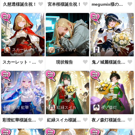
久慈透様誕生祝！
宮本桜様誕生祝！
megumix様の英国風制服をお借りしてきた
スカーレット・レイベル
イズミカワ
鬼ノ城 麗
スカーレット・レイベル様誕生祝！
現状報告
鬼ノ城麗様誕生祝！
彩澄 虹華
紅緑スイカ
夜ノ森灯
彩澄虹華様誕生祝！
紅緑スイカ様誕生祝！
夜ノ森灯様誕生祝！