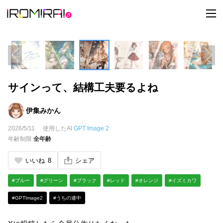
t
o
g
g
l
e
n
a
v
i
サインって、結構工夫要るよね
g
a
t
i
伊集みかん
o
n
2026/5/11
使用したAI
GPT Image 2
年齢制限
全年齢
いいね
8
シェア
#ブルー
#グリーン
#ブラック
#レッド
#オレンジ
#イズミカワ
#GPTImage2
#うちの連中