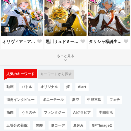
オリヴィア・アストリー
黒川 リュドミーラ
タリシャ
オリヴィア・アストリー様誕生祝！
黒川リュドミーラ様誕生祝！
タリシャ様誕生祝！
もっと見る
人気のキーワード
キーワードから探す
動画
バトル
オリジナル
姫
AIart
街角インタビュー
ポニーテール
夏空
中野三玖
フェチ
筋肉
うちの子
ファンタジー
AIグラビア
学園生活
五等分の花嫁
黒髪
夏コーデ
夏休み
GPTImage2