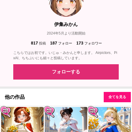
伊集みかん
2024年5月より活動開始
817
187
173
投稿
フォロー
フォロワー
こちらではお初です。いじゅ・みかんと申します。 Airpictors、Pi
xAI、ちちぷいにも細々と投稿しています。
フォローする
他の作品
全てを見る