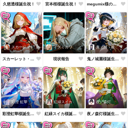
久慈透様誕生祝！
宮本桜様誕生祝！
megumix様の英国風制服をお借りしてきた
スカーレット・レイベル
イズミカワ
鬼ノ城 麗
スカーレット・レイベル様誕生祝！
現状報告
鬼ノ城麗様誕生祝！
彩澄 虹華
紅緑スイカ
夜ノ森灯
彩澄虹華様誕生祝！
紅緑スイカ様誕生祝！
夜ノ森灯様誕生祝！