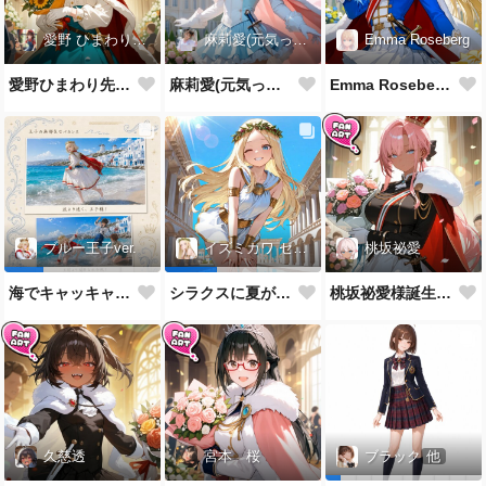
愛野 ひまわり先生
麻莉愛(元気っ子)
Emma Roseberg
愛野ひまわり先生誕生祝！
麻莉愛(元気っ子)様誕生祝！
Emma Roseberg様誕生祝！
桃坂祕愛
ブルー王子ver.
イズミカワ セリヌンver.
桃坂祕愛様誕生祝！
海でキャッキャウフフするやつ
シラクスに夏がやってきたぜ！
久慈透
宮本 桜
ブラック
他