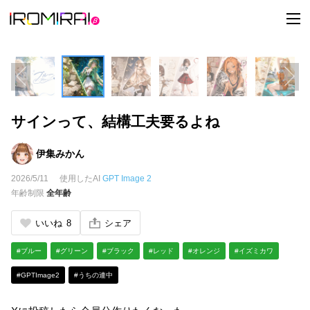
t
o
g
g
l
e
n
a
v
i
サインって、結構工夫要るよね
g
a
t
i
伊集みかん
o
n
2026/5/11
使用したAI
GPT Image 2
年齢制限
全年齢
いいね
8
シェア
#ブルー
#グリーン
#ブラック
#レッド
#オレンジ
#イズミカワ
#GPTImage2
#うちの連中