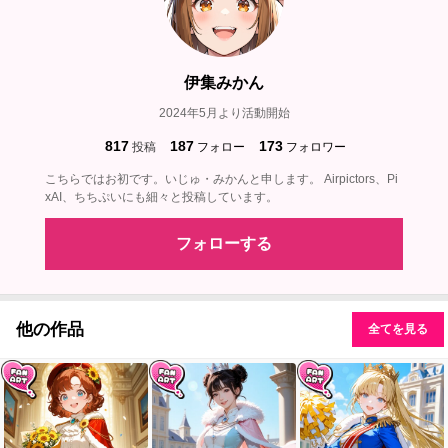
伊集みかん
2024年5月より活動開始
817
187
173
投稿
フォロー
フォロワー
こちらではお初です。いじゅ・みかんと申します。 Airpictors、Pi
xAI、ちちぷいにも細々と投稿しています。
フォローする
他の作品
全てを見る