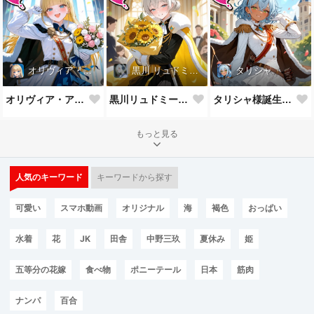
オリヴィア・アストリー
黒川 リュドミーラ
タリシャ
オリヴィア・アストリー様誕生祝！
黒川リュドミーラ様誕生祝！
タリシャ様誕生祝！
もっと見る
人気のキーワード
キーワードから探す
可愛い
スマホ動画
オリジナル
海
褐色
おっぱい
水着
花
JK
田舎
中野三玖
夏休み
姫
五等分の花嫁
食べ物
ポニーテール
日本
筋肉
ナンパ
百合