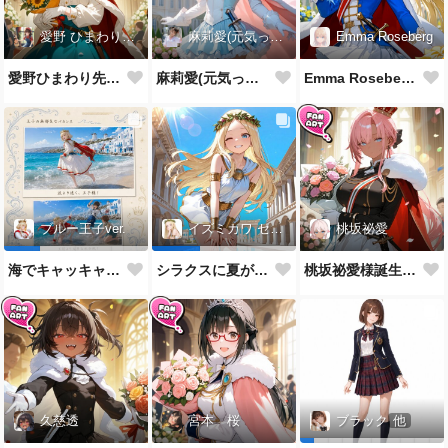
愛野 ひまわり先生
麻莉愛(元気っ子)
Emma Roseberg
愛野ひまわり先生誕生祝！
麻莉愛(元気っ子)様誕生祝！
Emma Roseberg様誕生祝！
桃坂祕愛
ブルー王子ver.
イズミカワ セリヌンver.
桃坂祕愛様誕生祝！
海でキャッキャウフフするやつ
シラクスに夏がやってきたぜ！
久慈透
宮本 桜
ブラック
他