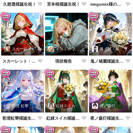
久慈透様誕生祝！
宮本桜様誕生祝！
megumix様の英国風制服をお借りしてきた
スカーレット・レイベル
イズミカワ
鬼ノ城 麗
スカーレット・レイベル様誕生祝！
現状報告
鬼ノ城麗様誕生祝！
彩澄 虹華
紅緑スイカ
夜ノ森灯
彩澄虹華様誕生祝！
紅緑スイカ様誕生祝！
夜ノ森灯様誕生祝！