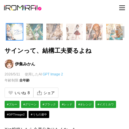
t
o
g
g
l
e
n
a
v
i
サインって、結構工夫要るよね
g
a
t
i
伊集みかん
o
n
2026/5/11
使用したAI
GPT Image 2
年齢制限
全年齢
いいね
8
シェア
#ブルー
#グリーン
#ブラック
#レッド
#オレンジ
#イズミカワ
#GPTImage2
#うちの連中