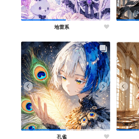
地雷系
孔雀