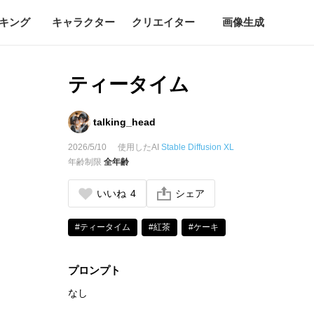
キング
キャラクター
クリエイター
画像生成
ティータイム
talking_head
2026/5/10
使用したAI
Stable Diffusion XL
年齢制限
全年齢
いいね
4
シェア
#ティータイム
#紅茶
#ケーキ
プロンプト
なし