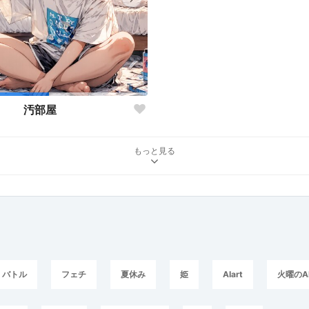
汚部屋
もっと見る
バトル
フェチ
夏休み
姫
AIart
火曜のA