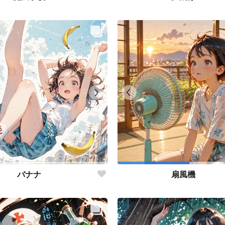
バナナ
扇風機