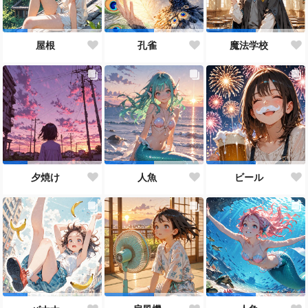
屋根
孔雀
魔法学校
夕焼け
人魚
ビール