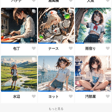
バナナ
扇風機
人魚
包丁
ナース
雨宿り
水辺
ヨット
汚部屋
もっと見る