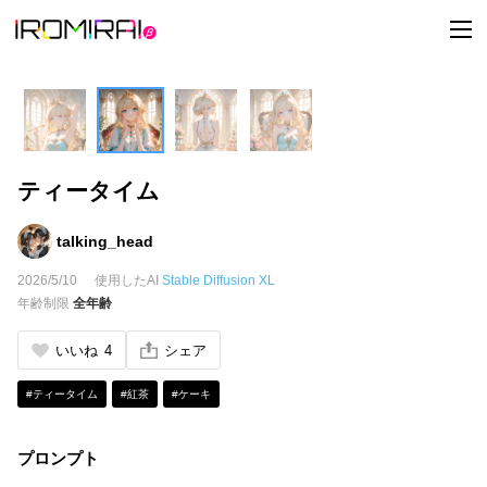
t
o
g
g
l
e
n
a
v
i
ティータイム
g
a
t
i
talking_head
o
n
2026/5/10
使用したAI
Stable Diffusion XL
年齢制限
全年齢
いいね
4
シェア
#ティータイム
#紅茶
#ケーキ
プロンプト