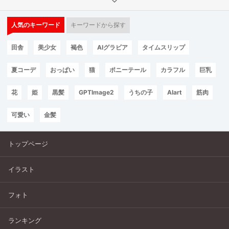
人気のキーワード
キーワードから探す
田舎
美少女
褐色
AIグラビア
タイムスリップ
夏コーデ
おっぱい
猫
ポニーテール
カラフル
巨乳
花
姫
黒髪
GPTImage2
うちの子
AIart
筋肉
可愛い
金髪
トップページ
イラスト
フォト
ランキング