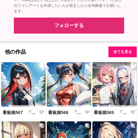
ト。 nsfwは女の子同士(ふた✕女)のイラストが多いです。 ※当方
のファンアートを作成したい人が居ましたら全年齢版でお願いし
ます。
フォローする
他の作品
全てを見る
看板娘567 「雪村恋のよもやま話」
看板娘566 「ナンシー・ツァオのよもやま話」
看板娘565 「銀一族」