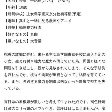
【名前】祭菜 手結良(さいな たゆら)
【年齢】10歳
【所属学校】主女島学園東京分校初等部(予定)
【趣味】真由と一緒に見る漫画やアニメ
【特技】動体視力検査
【好きなもの】真由
【嫌いなもの】大音量
桃香の故郷に住む、来たる主女島学園東京分校に編入予定の
少女。生まれ付き強力な魔力を備えていた為、周囲と様々な
問題を引き起こし、親から見放されてしまう。そんな手結良
を哀れんでか、桃香の両親が里親となって手結良を育ててい
る。また、強過ぎる魔力を制御出来なかった影響で視力を失
っている。
盲目系の看板娘が欲しいと考えて生まれた娘です。褐色日焼
け跡のロリっ娘のオマケ付き。普段は目は見えませんが、魔