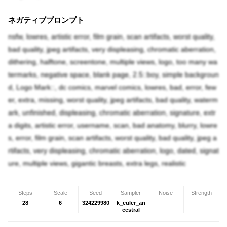
ネガティブプロンプト
nsfw, lowres, artistic error, film grain, scan artifacts, worst quality,
bad quality, jpeg artifacts, very displeasing, chromatic aberration,
dithering, halftone, screentone, multiple views, logo, too many wa
termarks, negative space, blank page, 2.5::boy, simple backgroun
d, Logo Mark::, dc comics, marvel comics, lowres, bad, error, few
er, extra, missing, worst quality, jpeg artifacts, bad quality, waterm
ark, unfinished, displeasing, chromatic aberration, signature, extr
a digits, artistic error, username, scan, bad anatomy, blurry, lowre
s, error, film grain, scan artifacts, worst quality, bad quality, jpeg a
rtifacts, very displeasing, chromatic aberration, logo, dated, signat
ure, multiple views, gigantic breasts, extra legs, realistic
Steps
Scale
Seed
Sampler
Noise
Strength
28
6
324229980
k_euler_an
cestral