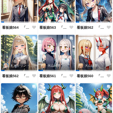
看板娘564 「ジェルマ・レスポストン・八百のよもやま話」
看板娘563 「騒ぎの終わり」
看板娘562 「八木沼千絵のよもやま話」
キャサリン・アストリー
火山縁華
火山縁華
看板娘562 「キャサリン・アストリーのよもやま話」
看板娘561 「火山一族」
看板娘560 「緋山一族」