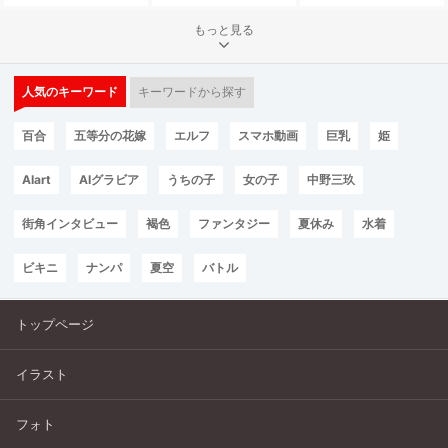
もっと見る
人気のキーワード
キーワードから探す
百合
五等分の花嫁
エルフ
スマホ動画
巨乳
姫
AIart
AIグラビア
うちの子
女の子
中野三玖
街角インタビュー
褐色
ファンタジー
夏休み
水着
ビキニ
ナンパ
夏空
バトル
トップページ
イラスト
フォト