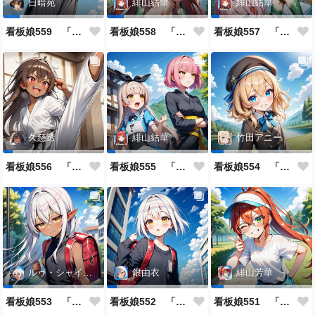
日暗苑
緋山結華
緋山結華
看板娘559 「日暗苑のよもやま話」
看板娘558 「緋山結華」キャラクター紹介
看板娘557 「其々の再会」
久慈透
緋山結華
竹田アニー
看板娘556 「久慈透のよもやま話」
看板娘555 「帰還、そして目覚め。」
看板娘554 「竹田アニーのよもやま話」
ルゥ・シャイニー
銀由衣
緋山芳華
看板娘553 「ルゥ・シャイニーのよもやま話」
看板娘552 「銀由衣」
看板娘551 「緋山芳華のよもやま話」