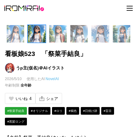
t
o
g
g
l
e
n
a
v
i
看板娘523 「祭菜手結良」
g
a
t
i
うp主(仮名)＠AIイラスト
o
n
2026/5/10
使用したAI
NovelAI
年齢制限
全年齢
いいね
4
シェア
#祭菜手結良
#オリジナル
#ロリ
#褐色
#日焼け跡
#盲目
#黒髪ロング