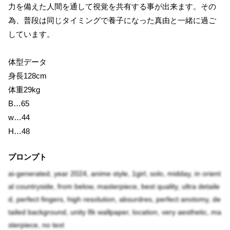
力を備えた人間を通して視覚を共有する事が出来ます。その
為、普段は同じタイミングで養子になった真由と一緒に過ご
しています。
体型データ
身長128cm
体重29kg
B…65
w…44
H…48
プロンプト
ai-generated, year 2024, anime style, 1girl, solo, midday, in orient
al countryside, from below, masterpiece, best quality, ultra detaile
d, perfect fingers, high resolution, absurdres, perfect anotomy, de
tailed background, unity 8k wallpaper, location, very aesthetic, ma
sterpiece, no text