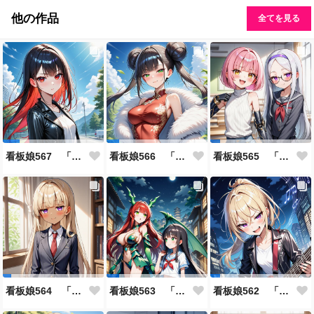
他の作品
全てを見る
看板娘567 「雪村恋のよもやま話」
看板娘566 「ナンシー・ツァオのよもやま話」
看板娘565 「銀一族」
看板娘564 「ジェルマ・レスポストン・八百のよもやま話」
看板娘563 「騒ぎの終わり」
看板娘562 「八木沼千絵のよもやま話」