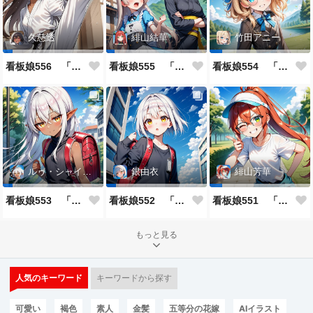
久慈透
緋山結華
竹田アニー
看板娘556 「久慈透のよもやま話」
看板娘555 「帰還、そして目覚め。」
看板娘554 「竹田アニーのよもやま話」
ルゥ・シャイニー
銀由衣
緋山芳華
看板娘553 「ルゥ・シャイニーのよもやま話」
看板娘552 「銀由衣」
看板娘551 「緋山芳華のよもやま話」
もっと見る
人気のキーワード
キーワードから探す
可愛い
褐色
素人
金髪
五等分の花嫁
AIイラスト