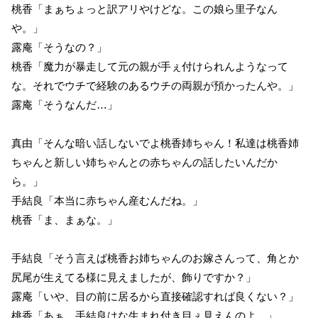
桃香「まぁちょっと訳アリやけどな。この娘ら里子なん
や。」
露庵「そうなの？」
桃香「魔力が暴走して元の親が手ぇ付けられんようなって
な。それでウチで経験のあるウチの両親が預かったんや。」
露庵「そうなんだ…」
真由「そんな暗い話しないでよ桃香姉ちゃん！私達は桃香姉
ちゃんと新しい姉ちゃんとの赤ちゃんの話したいんだか
ら。」
手結良「本当に赤ちゃん産むんだね。」
桃香「ま、まぁな。」
手結良「そう言えば桃香お姉ちゃんのお嫁さんって、角とか
尻尾が生えてる様に見えましたが、飾りですか？」
露庵「いや、目の前に居るから直接確認すれば良くない？」
桃香「あぁ、手結良はな生まれ付き目ぇ見えんのよ。」