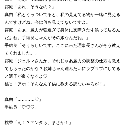
露庵「あれ、そうなの？」
真由「私とくっついてると、私の見えてる物が一緒に見える
んですけどね。今は何も見えてないですよ。」
露庵「あぁ、魔力が強過ぎて身体に支障きたす娘って居るん
だよね。手結良ちゃんがその娘なんだね。」
手結良「そうらしいです。ここに来た理事長さんがそう教え
てくれました。」
露庵「ジェルマさんか。それじゃあ魔力の調整の仕方も教え
てもらったのかな？お姉ちゃん達みたいにラブラブにしてる
と調子が良くなるよ♡」
桃香「アホ！そんなん子供に教える訳ないやろが！」
真由「…………♡」
手結良「♡♡♡」
桃香「え！？アンタら、まさか！」