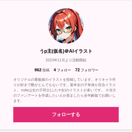
うp主(仮名)＠AIイラスト
2023年11月より活動開始
962
4
72
投稿
フォロー
フォロワー
オリジナルの看板娘のイラストを投稿しています。オリキャラ作
りが好きで数がとんでもないです。基本女の子単体か百合イラス
ト。 nsfwは女の子同士(ふた✕女)のイラストが多いです。 ※当方
のファンアートを作成したい人が居ましたら全年齢版でお願いし
ます。
フォローする