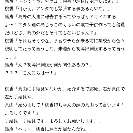
露庵「…ふぅ～っ。やっぱご両親の挨拶は緊張したよ。」
桃香「何かぇ。アンタでも緊張する事あるんやな。」
露庵「島外の人達に報告するってやっぱりドキドキする
よ〜！アタシ達の島じゃこのくらいの歳で子供作っても普通
だけどさ、島の外だとそうでもないじゃん？」
桃香「それもそうやな。まぁウチらが来る前に学校から色々
説明してたって言うしな。来週から初等部開設するって言う
し。」
露庵「ん？初等部開設が何か関係あるの？」
？？？「こんにちは〜！」
桃香「真由に手結良やないか。紹介するで露庵。右が真由で
左が手結良や」
真由「始めまして！桃香姉ちゃんの妹の真由って言います！
よろしくです！」
手結良「手結良です。よろしくお願いします。」
露庵「へぇ～。桃香に妹とか居たんだね。」