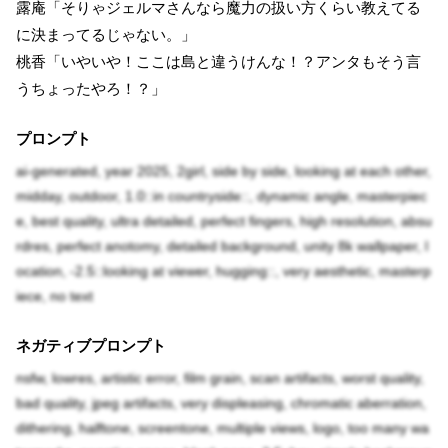
露庵「そりゃジェルマさんなら魔力の扱い方くらい教えてる
に決まってるじゃない。」
桃香「いやいや！ここは島と違うけんな！？アンタもそう言
うちょったやろ！？」
プロンプト
ai-generated, year 2025, 2girl, side by side, looking at each other,
midday, outdoor, 1.0::in countryside::, dynamic angle, masterpiec
e, best quality, ultra detailed, perfect fingers, high resolution, absu
rdres, perfect anotomy, detailed background, unity 8k wallpaper, l
ocation, -2.5::looking at viewer, hugging::, very aesthetic, masterp
iece, no text
ネガティブプロンプト
nsfw, lowres, artistic error, film grain, scan artifacts, worst quality,
bad quality, jpeg artifacts, very displeasing, chromatic aberration,
dithering, halftone, screentone, multiple views, logo, too many wa