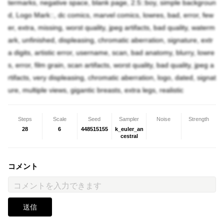
termarks, negative space, blank page, 2.5::boy, simple backgroun
d, Logo Mark::, dc comics, marvel comics, lowres, bad, error, few
er, extra, missing, worst quality, jpeg artifacts, bad quality, waterm
ark, unfinished, displeasing, chromatic aberration, signature, extr
a digits, artistic error, username, scan, bad anatomy, blurry, lowre
s, error, film grain, scan artifacts, worst quality, bad quality, jpeg a
rtifacts, very displeasing, chromatic aberration, logo, dated, signat
ure, multiple views, gigantic breasts, extra legs, realistic
Steps
Scale
Seed
Sampler
Noise
Strength
28
6
448515155
k_euler_an
cestral
コメント
送信