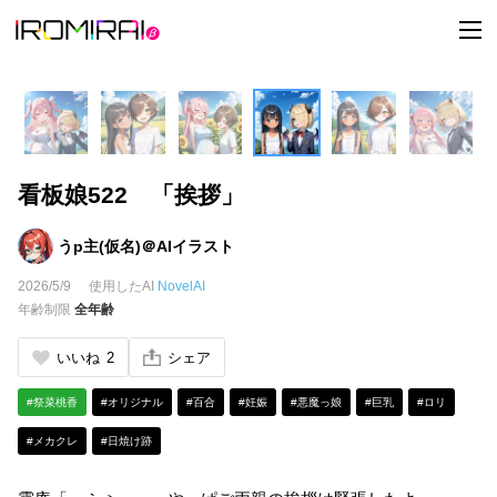
t
o
g
g
l
e
n
a
v
i
看板娘522 「挨拶」
g
a
t
i
うp主(仮名)＠AIイラスト
o
n
2026/5/9
使用したAI
NovelAI
年齢制限
全年齢
いいね
2
シェア
#祭菜桃香
#オリジナル
#百合
#妊娠
#悪魔っ娘
#巨乳
#ロリ
#メカクレ
#日焼け跡