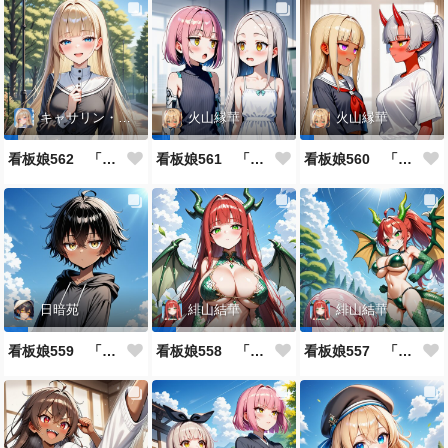
キャサリン・アストリー
火山縁華
火山縁華
看板娘562 「キャサリン・アストリーのよもやま話」
看板娘561 「火山一族」
看板娘560 「緋山一族」
日暗苑
緋山結華
緋山結華
看板娘559 「日暗苑のよもやま話」
看板娘558 「緋山結華」キャラクター紹介
看板娘557 「其々の再会」