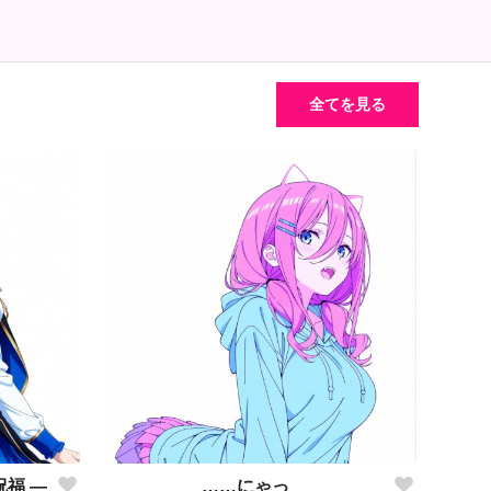
全てを見る
祝福 ―
……にゃっ