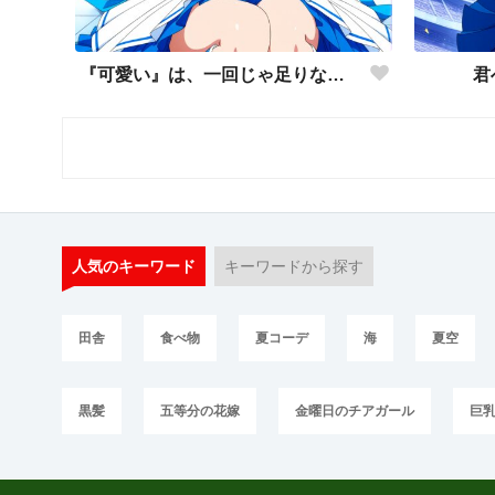
『可愛い』は、一回じゃ足りない。🩵
君
人気のキーワード
キーワードから探す
田舎
食べ物
夏コーデ
海
夏空
黒髪
五等分の花嫁
金曜日のチアガール
巨