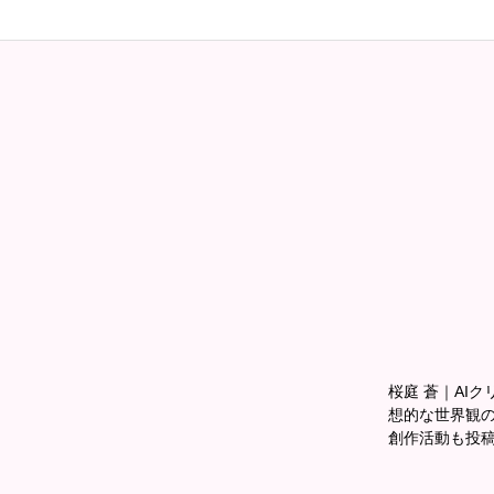
桜庭 蒼｜AIクリ
想的な世界観の
創作活動も投稿中📖