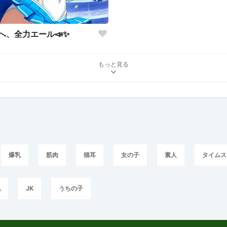
へ、全力エール📣✨
もっと見る
爆乳
筋肉
猫耳
女の子
素人
タイムス
乳
JK
うちの子