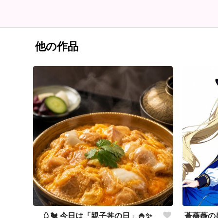
他の作品
🥚🐔 今日は「親子丼の日」🍚✨