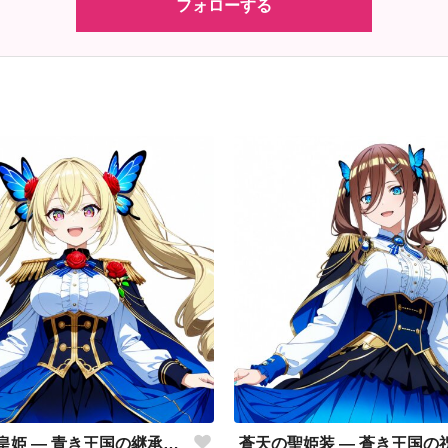
フォローする
蒼薔薇の皇姫 ― 青き王国の継承者 ―
蒼天の聖姫装 ― 蒼き王国の