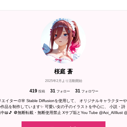
桜庭 蒼
2025年2月より活動開始
419
31
31
投稿
フォロー
フォロワー
エイター🎨🌸 Stable Diffusionを使用して、 オリジナルキャラクタ
作品を制作しています✨ 可愛い女の子のイラストを中心に、 小説・詩・
🎵 🚫無断転載・無断使用禁止 Xサブ垢とYou Tube @Aoi_AIIllust @Aoi