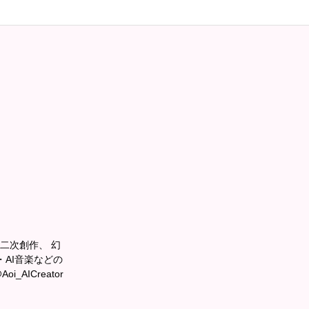
ーや二次創作、 幻
AI音楽などの
_AICreator