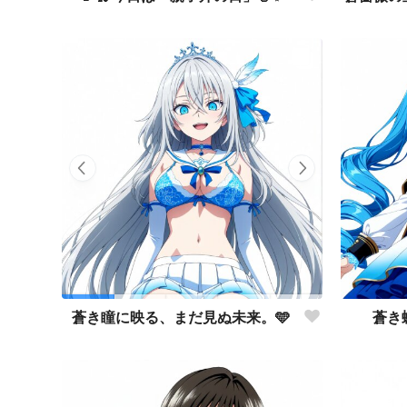
蒼き
蒼き瞳に映る、まだ見ぬ未来。🩵