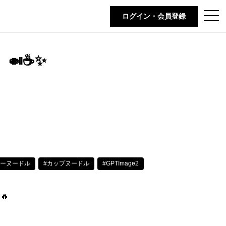
t
ログイン・会員登録
o
g
g
l
e
🍛☕✨
n
a
v
i
g
a
t
i
o
n
レーヌードル
#カップヌードル
#GPTImage2
🔥