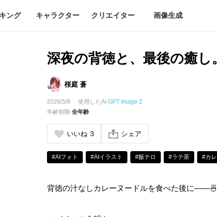
キング
キャラクター
クリエイター
画像生成
深夜の背徳と、最後の癒し。
桜庭 蒼
2026/5/9
使用したAI
GPT Image 2
年齢制限
全年齢
いいね
3
シェア
#AIフォト
#AIイラスト
#飯テロ
#ラテ茶
#カ
背徳の汁なしカレーヌードルを食べた後に――🍜