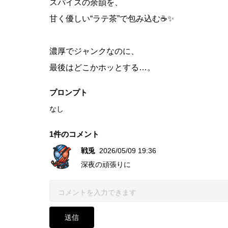
スパイスの余韻を、
甘く優しい“ラテ茶”で包み込む☕✨
濃厚でジャンクなのに、
最後はどこかホッとする…。
プロンプト
そんな
なし
「華麗なる食卓」みたいな世界観を
AIで広告風に作ってみました🤭🌙
1件のコメント
戦兎
2026/05/09 19:36
深夜の頑張りに
深夜に見ると危険です🍛💕✨
送信