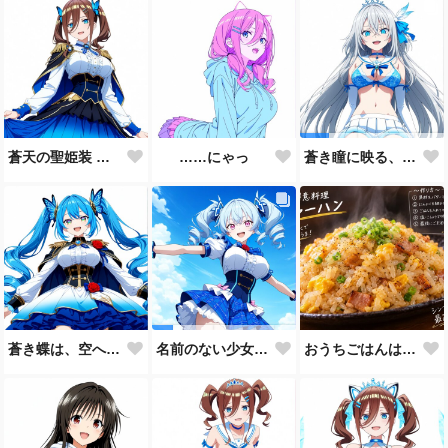
蒼天の聖姫装 ― 蒼き王国の祝福 ―
……にゃっ
蒼き瞳に映る、まだ見ぬ未来。🩵
蒼き蝶は、空へ舞う。🦋💙
おうちごはんはチャーハンで🍚💕
名前のない少女、誕生。🩵