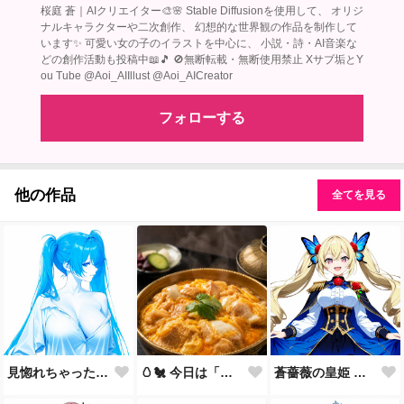
桜庭 蒼｜AIクリエイター🎨🌸 Stable Diffusionを使用して、 オリジ
ナルキャラクターや二次創作、 幻想的な世界観の作品を制作して
います✨ 可愛い女の子のイラストを中心に、 小説・詩・AI音楽な
どの創作活動も投稿中📖🎵 🚫無断転載・無断使用禁止 Xサブ垢とY
ou Tube @Aoi_AIIllust @Aoi_AICreator
フォローする
他の作品
全てを見る
見惚れちゃった？……まだ、何もしてないのに♡
🥚🐔 今日は「親子丼の日」🍚✨
蒼薔薇の皇姫 ― 青き王国の継承者 ―