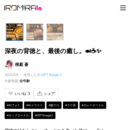
t
o
g
g
l
e
n
a
v
i
深夜の背徳と、最後の癒し。🍛☕✨
g
a
t
i
桜庭 蒼
o
n
2026/5/9
使用したAI
GPT Image 2
年齢制限
全年齢
いいね
3
シェア
#AIフォト
#AIイラスト
#飯テロ
#ラテ茶
#カレーヌードル
#カップヌードル
#GPTImage2