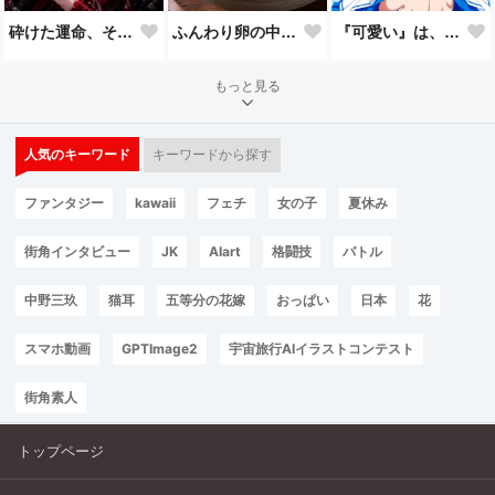
砕けた運命、それでも君を見つめて。
ふんわり卵の中華粥
『可愛い』は、一回じゃ足りない。🩵
もっと見る
人気のキーワード
キーワードから探す
ファンタジー
kawaii
フェチ
女の子
夏休み
街角インタビュー
JK
AIart
格闘技
バトル
中野三玖
猫耳
五等分の花嫁
おっぱい
日本
花
スマホ動画
GPTImage2
宇宙旅行AIイラストコンテスト
街角素人
トップページ