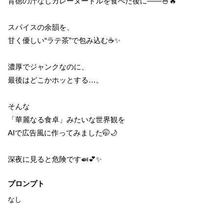
背徳の汁なしカレーヌードルを食べた後に――🍜🔥
スパイスの余韻を、
甘く優しい“ラテ茶”で包み込む☕✨
濃厚でジャンクなのに、
最後はどこかホッとする…。
そんな
「華麗なる食卓」みたいな世界観を
AIで広告風に作ってみました🤭🌙
深夜に見ると危険です🍛💕✨
プロンプト
なし