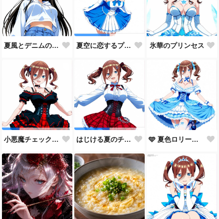
夏風とデニムの約束
氷華のプリンセス
夏空に恋するプリンセス
🩵 夏色ロリータ 🩵
小悪魔チェック・ロリータ
はじける夏のチェックコーデ！