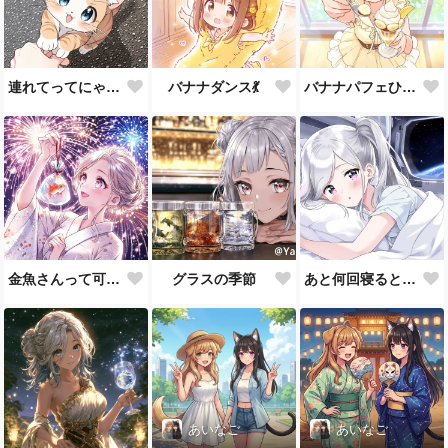
連れてってにゃ～🐾
バナナダンス💃
バナナパフェひとくちあげる♪
金魚さんって可愛い💕
グラスの季節
あと何回寝るとアルタイルかな💦
あいなご
あいなご