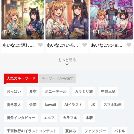
あいなご
あいなご
あいなご
あいなご♪涼しくてかき氷って好き💕
あいなご♪いろんな味のかき氷💕
あいなご♪ショ－トも似合うよね💕
もっと見る
人気のキーワード
キーワードから探す
おっぱい
夏空
ポニーテール
カラミリ旅
中野三玖
街角素人
金髪
kawaii
AIイラスト
JK
スマホ動画
街角インタビュー
エルフ
カラフル
水着
宇宙旅行AIイラストコンテスト
夏休み
ファンタジー
バトル