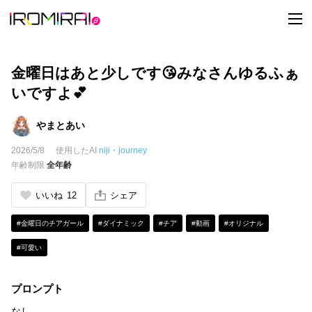
t
o
g
g
l
e
金曜日はあと少しです😘みなさんゆるふぁ
n
a
いですよ💕
v
i
g
やまとあい
a
t
2026/5/8
使用したAI
niji・journey
i
o
年齢制限
全年齢
n
いいね
12
シェア
#金曜日のチアガール
#ダイナミック
#チア
#動画
#オリジナル
#可愛い
プロンプト
なし