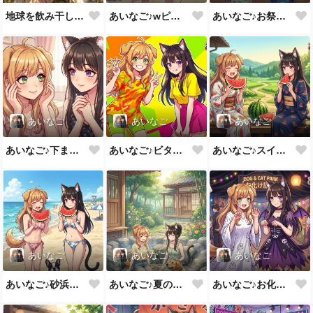
地球を飲み干してみる？
あいなご♪wピース💕
あいなご♪お祭りのカワイイうちわ💕
あいなご
あいなご
あいなご
あいなご♪下まつ毛もバッチリ💕
あいなご♪ビタミンカラーで元気をあげる💕
あいなご♪スイカ美味しいね大～好き💕
あいなご
あいなご
あいなご
あいなご♪砂浜のスイカってなんか美味しい💕
あいなご♪夏の足湯もいいよね💕
あいなご♪お化け役も一緒なら楽しいね💕