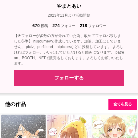
やまとあい
2023年11月より活動開始
670
274
218
投稿
フォロー
フォロワー
【🌟フォローが多数の方が外れていた為、改めてフォロバ致しま
した💦🌟】 nijijourneyで作成しています。加筆、加工はしていま
せん。 pixiv、perftileart、aipictorsなどに投稿しています。 よろし
ければフォロー、いいね!していただけると励みになります。 patre
on、BOOTH、NFTで販売もしております。よろしくお願いいたし
ます。
フォローする
他の作品
全てを見る