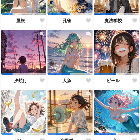
屋根
孔雀
魔法学校
夕焼け
人魚
ビール