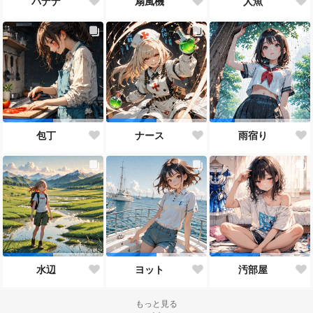
バナナ
扇風機
人魚
包丁
ナース
雨宿り
水辺
ヨット
汚部屋
もっと見る