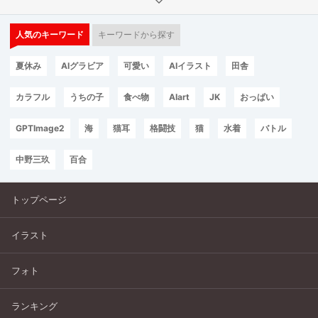
人気のキーワード
キーワードから探す
夏休み
AIグラビア
可愛い
AIイラスト
田舎
カラフル
うちの子
食べ物
AIart
JK
おっぱい
GPTImage2
海
猫耳
格闘技
猫
水着
バトル
中野三玖
百合
トップページ
イラスト
フォト
ランキング