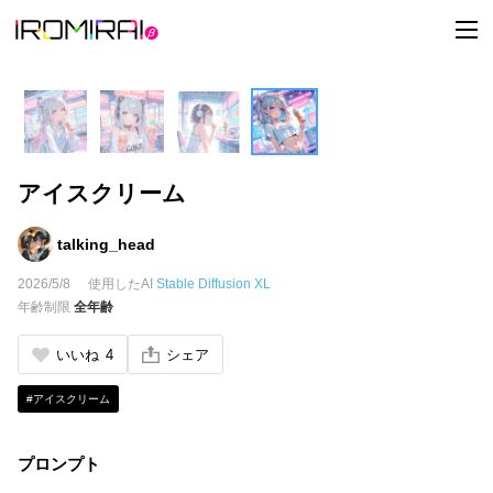
t
o
g
g
l
e
n
a
v
i
アイスクリーム
g
a
t
i
talking_head
o
n
2026/5/8
使用したAI
Stable Diffusion XL
年齢制限
全年齢
いいね
4
シェア
#アイスクリーム
プロンプト