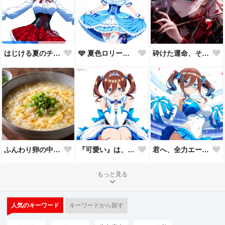
🩵 夏色ロリータ 🩵
砕けた運命、それでも君を見つめて。
はじける夏のチェックコーデ！
ふんわり卵の中華粥
『可愛い』は、一回じゃ足りない。🩵
君へ、全力エール📣✨
もっと見る
人気のキーワード
キーワードから探す