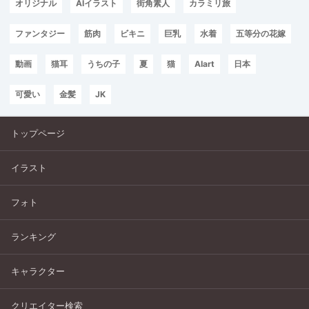
オリジナル
AIイラスト
街角素人
カラミリ旅
ファンタジー
筋肉
ビキニ
巨乳
水着
五等分の花嫁
動画
猫耳
うちの子
夏
猫
AIart
日本
可愛い
金髪
JK
トップページ
イラスト
フォト
ランキング
キャラクター
クリエイター検索