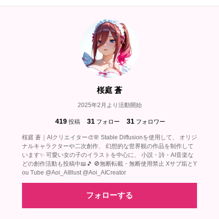
桜庭 蒼
2025年2月より活動開始
419
31
31
投稿
フォロー
フォロワー
桜庭 蒼｜AIクリエイター🎨🌸 Stable Diffusionを使用して、 オリジ
ナルキャラクターや二次創作、 幻想的な世界観の作品を制作して
います✨ 可愛い女の子のイラストを中心に、 小説・詩・AI音楽な
どの創作活動も投稿中📖🎵 🚫無断転載・無断使用禁止 Xサブ垢とY
ou Tube @Aoi_AIIllust @Aoi_AICreator
フォローする