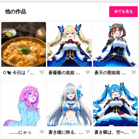
他の作品
全てを見る
🥚🐔 今日は「親子丼の日」🍚✨
蒼薔薇の皇姫 ― 青き王国の継承者 ―
蒼天の聖姫装 ― 蒼き王国の祝福 ―
……にゃっ
蒼き蝶は、空へ舞う。🦋💙
蒼き瞳に映る、まだ見ぬ未来。🩵