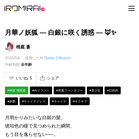
t
o
g
g
l
e
月華ノ妖狐 ― 白銀に咲く誘惑 ― 🦊✨
n
a
v
桜庭 蒼
i
g
2026/5/8
使用したAI
Stable Diffusion
a
t
年齢制限
全年齢
i
o
n
いいね
5
シェア
#神楽 輝夜蒼
#AIイラスト
#和風ファンタジー
#美少女
#幻想的
#妖艶
#チャイナドレス
#チャイナ
#キラキラ
月明かりみたいな白銀の髪。
琥珀色の瞳で見つめられた瞬間、
もう目を逸らせない──。