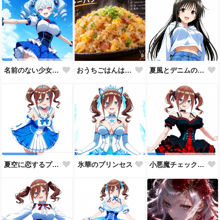
おうちごはんはチャーハンで🍚💕
夏風とデニムの約束
名前のない少女、誕生。🩵
氷華のプリンセス
夏空に恋するプリンセス
小悪魔チェック・ロリータ