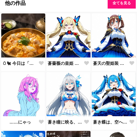
他の作品
全てを見る
🥚🐔 今日は「親子丼の日」🍚✨
蒼薔薇の皇姫 ― 青き王国の継承者 ―
蒼天の聖姫装 ― 蒼き王国の祝福 ―
……にゃっ
蒼き蝶は、空へ舞う。🦋💙
蒼き瞳に映る、まだ見ぬ未来。🩵