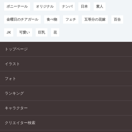
ポニーテール
オリジナル
ナンパ
日本
素人
金曜日のチアガール
食べ物
フェチ
五等分の花嫁
百合
JK
可愛い
巨乳
花
トップページ
イラスト
フォト
ランキング
キャラクター
クリエイター検索