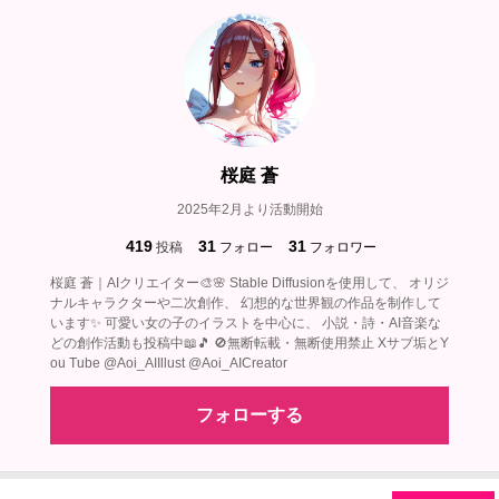
桜庭 蒼
2025年2月より活動開始
419
31
31
投稿
フォロー
フォロワー
桜庭 蒼｜AIクリエイター🎨🌸 Stable Diffusionを使用して、 オリジ
ナルキャラクターや二次創作、 幻想的な世界観の作品を制作して
います✨ 可愛い女の子のイラストを中心に、 小説・詩・AI音楽な
どの創作活動も投稿中📖🎵 🚫無断転載・無断使用禁止 Xサブ垢とY
ou Tube @Aoi_AIIllust @Aoi_AICreator
フォローする