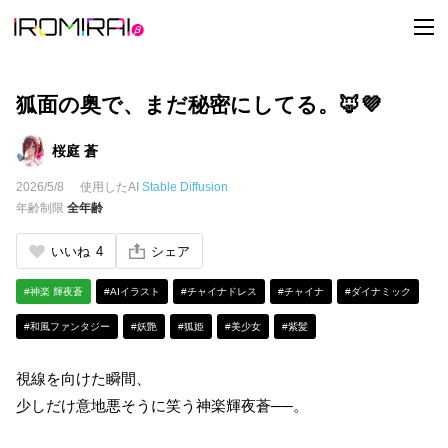
t
o
g
g
l
e
狐面の奥で、まだ秘密にしてる。🦊💜
n
a
v
桜庭 蒼
i
g
2026/5/8
使用したAI
Stable Diffusion
a
t
年齢制限
全年齢
i
o
n
いいね
4
シェア
#神楽 輝夜蒼
#AIイラスト
#チャイナドレス
#チャイナ
#ダイナミック
#和風ファンタジー
#妖艶
#狐姫
#美少女
#紫髪
視線を向けた瞬間、
少しだけ意地悪そうに笑う神楽輝夜蒼──。