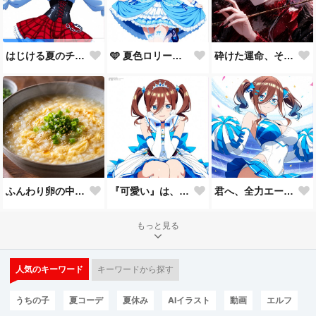
🩵 夏色ロリータ 🩵
砕けた運命、それでも君を見つめて。
はじける夏のチェックコーデ！
ふんわり卵の中華粥
『可愛い』は、一回じゃ足りない。🩵
君へ、全力エール📣✨
もっと見る
人気のキーワード
キーワードから探す
うちの子
夏コーデ
夏休み
AIイラスト
動画
エルフ