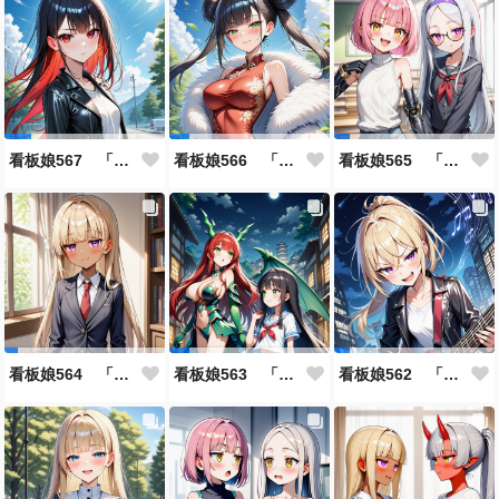
看板娘567 「雪村恋のよもやま話」
看板娘566 「ナンシー・ツァオのよもやま話」
看板娘565 「銀一族」
看板娘564 「ジェルマ・レスポストン・八百のよもやま話」
看板娘563 「騒ぎの終わり」
看板娘562 「八木沼千絵のよもやま話」