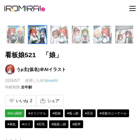
t
o
g
g
l
e
n
a
v
i
看板娘521 「娘」
g
a
t
i
うp主(仮名)＠AIイラスト
o
n
2026/5/7
使用したAI
NovelAI
年齢制限
全年齢
いいね
2
シェア
#緋山陽那
#オリジナル
#龍娘
#狐っ娘
#百合
#赤髪ポニーテール
#褐色
#ロリ
#巨乳
#眼鏡っ娘
#眼帯