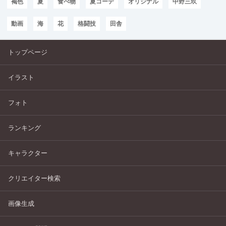
褐色
夏
食べ物
夏コーデ
オリジナル
中野三玖
動画
海
花
格闘技
田舎
トップページ
イラスト
フォト
ランキング
キャラクター
クリエイター検索
画像生成