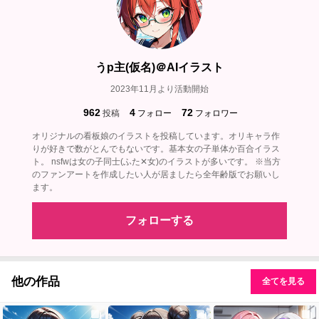
うp主(仮名)＠AIイラスト
2023年11月より活動開始
962
4
72
投稿
フォロー
フォロワー
オリジナルの看板娘のイラストを投稿しています。オリキャラ作
りが好きで数がとんでもないです。基本女の子単体か百合イラス
ト。 nsfwは女の子同士(ふた✕女)のイラストが多いです。 ※当方
のファンアートを作成したい人が居ましたら全年齢版でお願いし
ます。
フォローする
他の作品
全てを見る