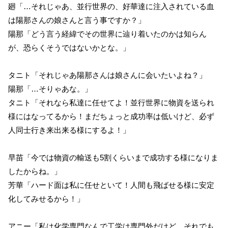
廻「…それじゃあ、並行世界の、好華達に注入されている血
は陽那さんの娘さんと言う事ですか？」
陽那「どう言う経緯でその世界に辿り着いたのかは知らん
が、恐らくそうではないかとな。」
タニト「それじゃあ陽那さんは娘さんに会いたいよね？」
陽那「…そりゃあな。」
タニト「それなら私達に任せてよ！並行世界に物資を送られ
様にはなってるから！まだちょっと成功率は低いけど、必ず
人同士行き来出来る様にするよ！」
早苗「今では物資の輸送も5割くらいまで成功する様になりま
したからね。」
芳華「ハード面は私に任せといて！人間も飛ばせる様に安定
化してみせるから！」
アニー「私は化学専門なんで工学は専門外だけど、それでも