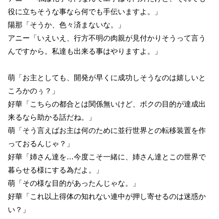
役に立ちそうな事なら何でも手伝いますよ。」
陽那「そうか、色々済まないな。」
アニー「いえいえ、行方不明の肉親が見付かりそうって言う
んですから。私達も出来る事はやりますよ。」
萌「お主としても、開発が早くに成功しそうなのは嬉しいと
ころかのぅ？」
好華「こちらの都合とは関係無いけど、ボクの目的が達成出
来るなら助かる話だね。」
萌「そう言えばお主は何のために並行世界との転移装置を作
っておるんじゃ？」
好華「姉さん達を…今度こそ一緒に、姉さん達とこの世界で
暮らせる様にする為だよ。」
萌「その様な目的があったんじゃな。」
好華「これ以上得体の知れない連中が押し寄せるのは迷惑か
い？」