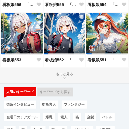
看板娘556 「久慈透のよもやま話」
看板娘555 「帰還、そして目覚め。」
看板娘554 「竹田アニーのよもやま話」
ルゥ・シャイニー
銀由衣
緋山芳華
看板娘553 「ルゥ・シャイニーのよもやま話」
看板娘552 「銀由衣」
看板娘551 「緋山芳華のよもやま話」
もっと見る
人気のキーワード
キーワードから探す
街角インタビュー
街角素人
ファンタジー
金曜日のチアガール
爆乳
素人
猫
金髪
バトル