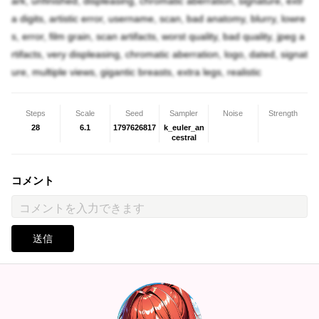
ark, unfinished, displeasing, chromatic aberration, signature, extr
a digits, artistic error, username, scan, bad anatomy, blurry, lowre
s, error, film grain, scan artifacts, worst quality, bad quality, jpeg a
rtifacts, very displeasing, chromatic aberration, logo, dated, signat
ure, multiple views, gigantic breasts, extra legs, realistic
Steps
Scale
Seed
Sampler
Noise
Strength
28
6.1
1797626817
k_euler_an
cestral
コメント
送信