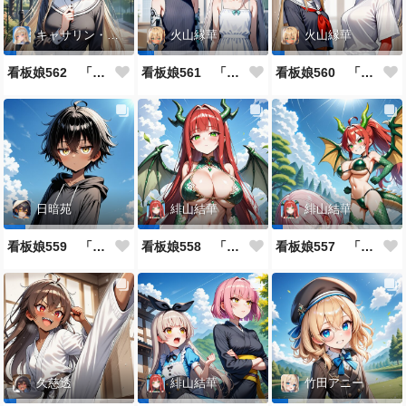
キャサリン・アストリー
火山縁華
火山縁華
看板娘562 「キャサリン・アストリーのよもやま話」
看板娘561 「火山一族」
看板娘560 「緋山一族」
日暗苑
緋山結華
緋山結華
看板娘559 「日暗苑のよもやま話」
看板娘558 「緋山結華」キャラクター紹介
看板娘557 「其々の再会」
久慈透
緋山結華
竹田アニー