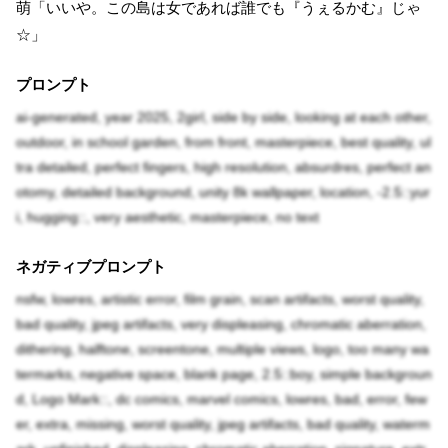
萌「いいや。この島は女であれば誰でも『うぇるかむ』じゃ
☆」
プロンプト
ai-generated, year 2025, 2girl, side by side, looking at each other,
outdoor, in school garden, from front, masterpiece, best quality, ul
tra detailed, perfect fingers, high resolution, absurdres, perfect an
otomy, detailed background, unity 8k wallpaper, location, -2.5::yur
i, hugging::, very aesthetic, masterpiece, no text
ネガティブプロンプト
nsfw, lowres, artistic error, film grain, scan artifacts, worst quality,
bad quality, jpeg artifacts, very displeasing, chromatic aberration,
dithering, halftone, screentone, multiple views, logo, too many wa
termarks, negative space, blank page, 2.5::boy, simple backgroun
d, Logo Mark::, dc comics, marvel comics, lowres, bad, error, few
er, extra, missing, worst quality, jpeg artifacts, bad quality, waterm