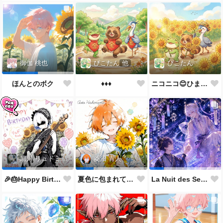
ぴこたん
他
ぴこたん
御伽 桃也
♦️♦️♦️
ニコニコ😊ひまわり🌻
ほんとのボク
黒川 リュドミーラ
菱沼 青人
🎉🎂Happy Birthday 🎂🎉
夏色に包まれて🌻✨
La Nuit des Sept Étoiles