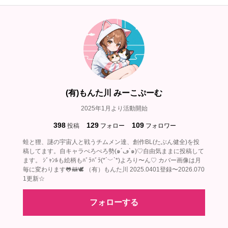
(有)もんた川 みーこぷーむ
2025年1月より活動開始
398
129
109
投稿
フォロー
フォロワー
蛙と狸、謎の宇宙人と戦うチムメン達、創作BL(たぶん健全)を投
稿してます。自キャラぺろぺろ勢(๑´ڡ`๑)♡自由気ままに投稿して
ます。 ｼﾞｬﾝﾙも絵柄もﾊﾞﾗﾊﾞﾗ(*´﹀`*)よろり〜ん♡ カバー画像は月
毎に変わります🐸🦝🕊‎ （有）もんた川 2025.0401登録〜2026.070
1更新☆
フォローする