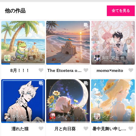
他の作品
全てを見る
御影 冥土
他
ぴこたん
他
momo×meito
8月！！！
The Etcetera of the Sea and Crabs
カルカン
ライチ
シアン
濡れた猫
月と向日葵
暑中見舞い申し上げます🌻