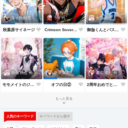
鬼ヶ島 綾恵
ライチ
御伽 桃也
秋葉原サイネージ
Crimson Sovereign👑
御伽くんとバスケ🏀
御伽 桃也
他
菱沼 青人
他
菱沼 青人
モモメイトのジューンブライド*:✨\( ॑˘ ॑◍\ 💒💍 ﾉ◍ ॑˘ ॑ )ﾉ✨:*
2周年おめでとうございます🎉🎂
オフの日②
もっと見る
人気のキーワード
キーワードから探す