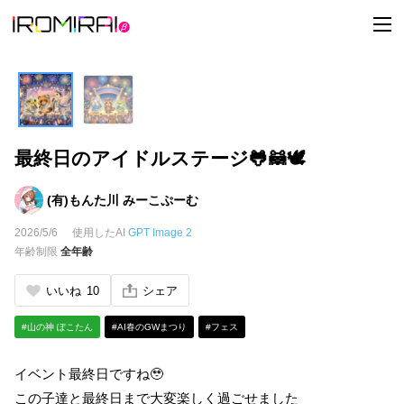
t
o
g
g
l
e
n
a
v
i
最終日のアイドルステージ🐸🦝🕊️
g
a
t
i
(有)もんた川 みーこぷーむ
o
n
2026/5/6
使用したAI
GPT Image 2
年齢制限
全年齢
いいね
10
シェア
#山の神 ぽこたん
#AI春のGWまつり
#フェス
イベント最終日ですね🥹
この子達と最終日まで大変楽しく過ごせました