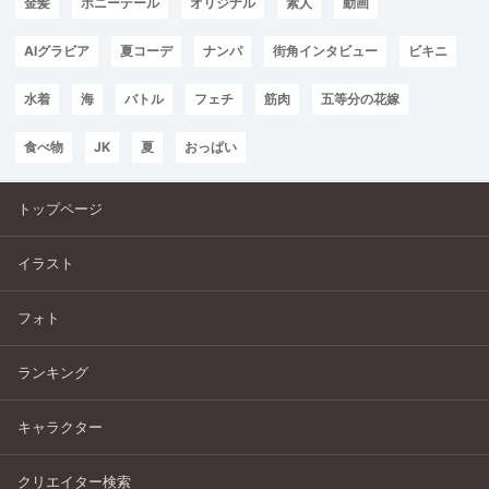
金髪
ポニーテール
オリジナル
素人
動画
AIグラビア
夏コーデ
ナンパ
街角インタビュー
ビキニ
水着
海
バトル
フェチ
筋肉
五等分の花嫁
食べ物
JK
夏
おっぱい
トップページ
イラスト
フォト
ランキング
キャラクター
クリエイター検索