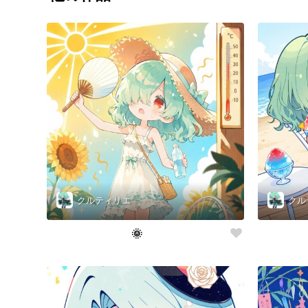
クルティリエ
クル
🌞