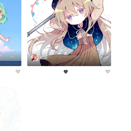
凪雨
💜‪