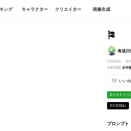
キング
キャラクター
クリエイター
画像生成
🎏
有須川
2026/5/5
使
年齢制限
全年
いい
#クルティリ
#片目隠れ
プロンプト