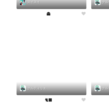
スイスイ
クル
👻
クルティリエ
クル
🐈‍⬛