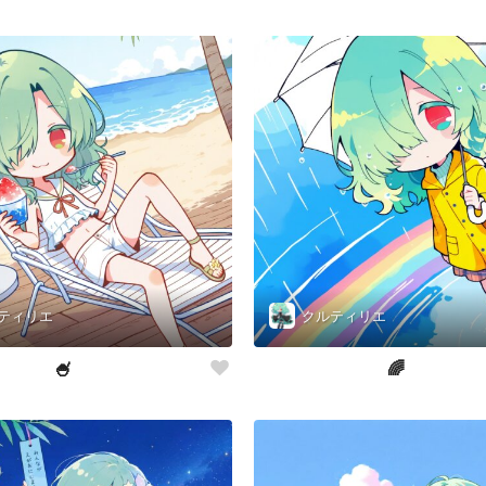
ティリエ
クルティリエ
🍧
🌈