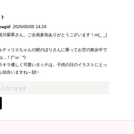
ント
nagid
2026/05/05 14:24
須川紫翠さん、ご企画参加ありがとうございます！m(_ _)
ルティリエちゃんの鯉のぼりさんに乗ってお空の散歩中で
…！(*´ω｀*)
ラキラ優しく可愛いタッチは、子供の日のイラストにとっ
も似合いますね～🙌✨