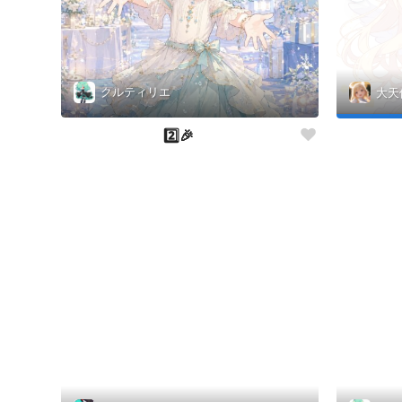
クルティリエ
大天
2️⃣🎉