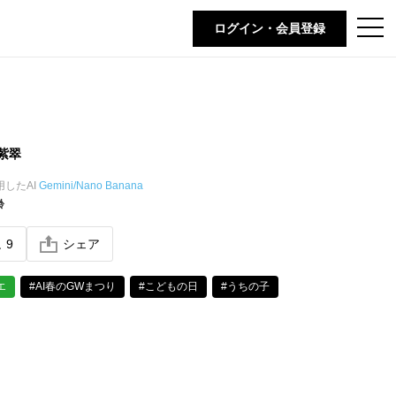
t
ログイン・会員登録
o
g
g
l
e
n
a
v
i
紫翠
g
a
t
用したAI
Gemini/Nano Banana
i
齢
o
n
ね
9
シェア
エ
#AI春のGWまつり
#こどもの日
#うちの子