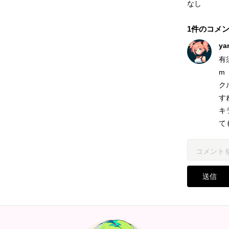
なし
1件のコメ
ya
有
m
ク
すね
キ
て
送信