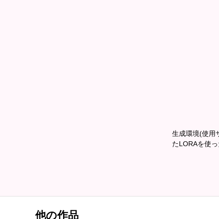
生成環境(使用サ
たLORAを使
他の作品