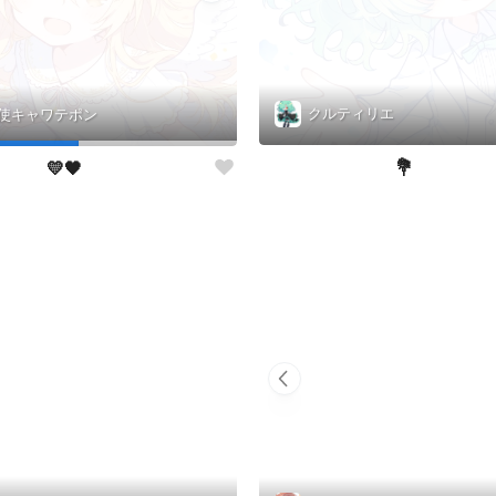
クルティリエ
使キャワテポン
💐
💛🖤