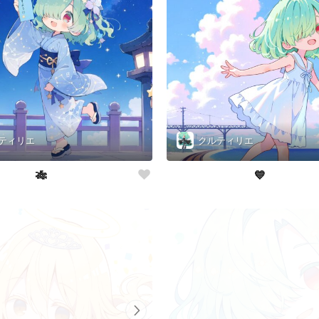
ティリエ
クルティリエ
🎋
💙