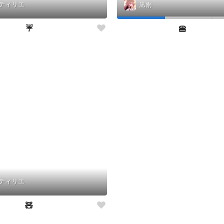
ティリエ
凪雨
☔️
🍔
ティリエ
🧸