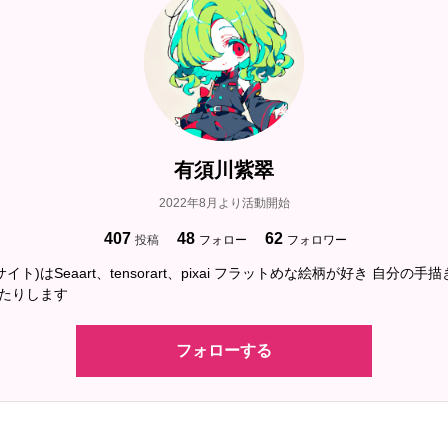
有須川紫翠
2022年8月より活動開始
407
48
62
投稿
フォロー
フォロワー
イト)はSeaart、tensorart、pixai フラットめな絵柄が好き 自分の
ったりします
フォローする