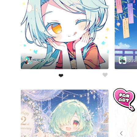
スイスイ
クル
❤️