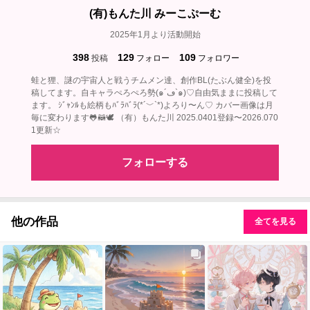
(有)もんた川 みーこぷーむ
2025年1月より活動開始
398
129
109
投稿
フォロー
フォロワー
蛙と狸、謎の宇宙人と戦うチムメン達、創作BL(たぶん健全)を投
稿してます。自キャラぺろぺろ勢(๑´ڡ`๑)♡自由気ままに投稿して
ます。 ｼﾞｬﾝﾙも絵柄もﾊﾞﾗﾊﾞﾗ(*´﹀`*)よろり〜ん♡ カバー画像は月
毎に変わります🐸🦝🕊‎ （有）もんた川 2025.0401登録〜2026.070
1更新☆
フォローする
他の作品
全てを見る