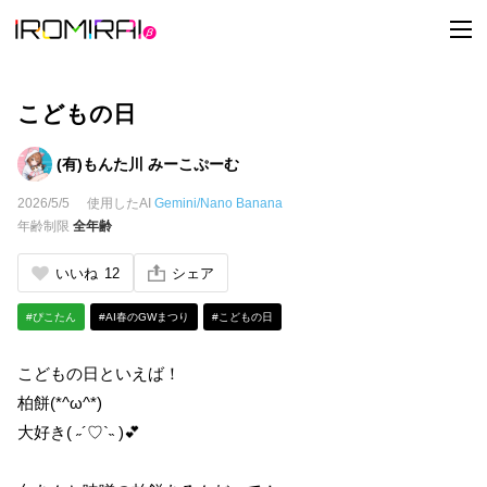
t
o
g
g
l
e
こどもの日
n
a
v
(有)もんた川 みーこぷーむ
i
g
2026/5/5
使用したAI
Gemini/Nano Banana
a
t
年齢制限
全年齢
i
o
n
いいね
12
シェア
#ぴこたん
#AI春のGWまつり
#こどもの日
こどもの日といえば！
柏餅(*^ω^*)
大好き( ˶´♡`˵ )💕