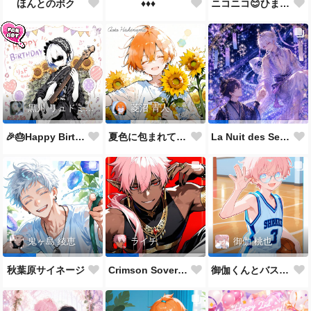
♦️♦️♦️
ニコニコ😊ひまわり🌻
ほんとのボク
黒川 リュドミーラ
菱沼 青人
🎉🎂Happy Birthday 🎂🎉
夏色に包まれて🌻✨
La Nuit des Sept Étoiles
鬼ヶ島 綾恵
ライチ
御伽 桃也
秋葉原サイネージ
Crimson Sovereign👑
御伽くんとバスケ🏀