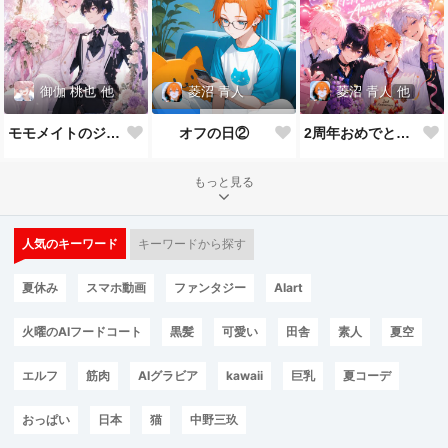
御伽 桃也
他
菱沼 青人
他
菱沼 青人
モモメイトのジューンブライド*:✨\( ॑˘ ॑◍\ 💒💍 ﾉ◍ ॑˘ ॑ )ﾉ✨:*
2周年おめでとうございます🎉🎂
オフの日②
もっと見る
人気のキーワード
キーワードから探す
夏休み
スマホ動画
ファンタジー
AIart
火曜のAIフードコート
黒髪
可愛い
田舎
素人
夏空
エルフ
筋肉
AIグラビア
kawaii
巨乳
夏コーデ
おっぱい
日本
猫
中野三玖