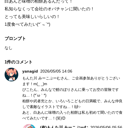
白あんと味噌の柏餅あるんだって！
私知らなくって会社のオバチャンに聞いたの！
とっても美味しいらしいの！
1度食べてみたい(*´﹃`*)
プロンプト
なし
1件のコメント
yanagid
2026/05/05 14:06
もんた川 みーこぷーむさん、ご企画参加ありがとうござい
ます！m(_ _)m
ぴこたん、みんなで鯉のぼりさんに乗ってお空の冒険です
ね…！(*´ω｀*)
柏餅や武者兜とか、いろいろこどもの日満載で、みんな仲良
しで素敵なイラストですね…！🙌✨
あと、白あんに味噌の入った柏餅は私も初めて聞いたので食
べてみたいです…！(笑)😊
(有)もんた川 みーこぷーむ
2026/05/06 05:56