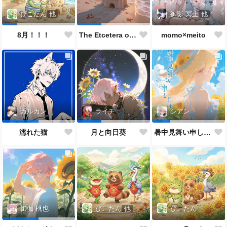
御影 冥土
他
ぴこたん
他
momo×meito
8月！！！
The Etcetera of the Sea and Crabs
カルカン
ライチ
シアン
濡れた猫
月と向日葵
暑中見舞い申し上げます🌻
ぴこたん
他
ぴこたん
御伽 桃也