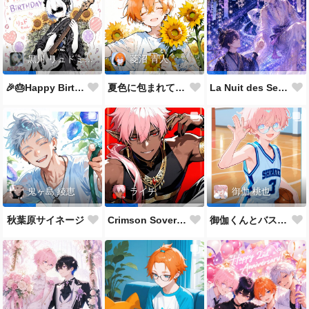
黒川 リュドミーラ
菱沼 青人
🎉🎂Happy Birthday 🎂🎉
夏色に包まれて🌻✨
La Nuit des Sept Étoiles
鬼ヶ島 綾恵
ライチ
御伽 桃也
秋葉原サイネージ
Crimson Sovereign👑
御伽くんとバスケ🏀