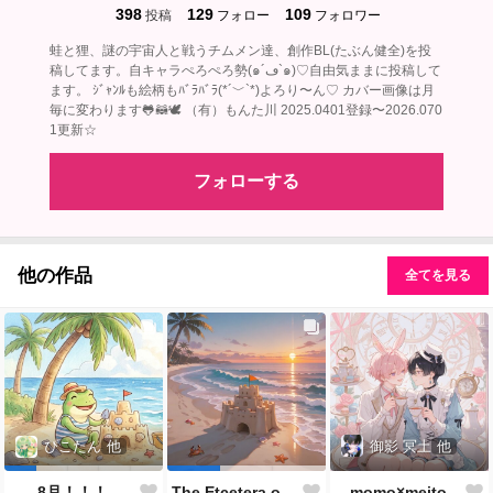
398
129
109
投稿
フォロー
フォロワー
蛙と狸、謎の宇宙人と戦うチムメン達、創作BL(たぶん健全)を投
稿してます。自キャラぺろぺろ勢(๑´ڡ`๑)♡自由気ままに投稿して
ます。 ｼﾞｬﾝﾙも絵柄もﾊﾞﾗﾊﾞﾗ(*´﹀`*)よろり〜ん♡ カバー画像は月
毎に変わります🐸🦝🕊‎ （有）もんた川 2025.0401登録〜2026.070
1更新☆
フォローする
他の作品
全てを見る
御影 冥土
他
ぴこたん
他
momo×meito
8月！！！
The Etcetera of the Sea and Crabs