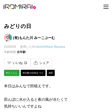
t
o
g
g
l
e
みどりの日
n
a
v
(有)もんた川 みーこぷーむ
i
g
2026/5/4
使用したAI
Gemini/Nano Banana
a
t
年齢制限
全年齢
i
o
n
いいね
11
シェア
#ぴこたん
#AI春のGWまつり
#緑
本日はみんなで田植えです。
田んぼに水が入ると夜の風が冷たくて
気持ちいいんですよね