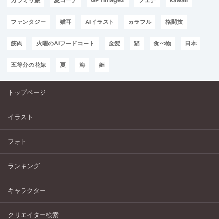
カラミリ旅
夏コーデ
GPTImage2
フェチ
kawaii
ファンタジー
猫耳
AIイラスト
カラフル
格闘技
筋肉
火曜のAIフードコート
金髪
猫
食べ物
日本
五等分の花嫁
夏
海
姫
トップページ
イラスト
フォト
ランキング
キャラクター
クリエイター検索