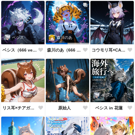
ベシス
森川のあ
ベシス（666 ver.）
コウモリ耳×CA制服
森川のあ（666 ver.）
ベシス
リス耳×チアガール
原始人
ベシス in 花蓮