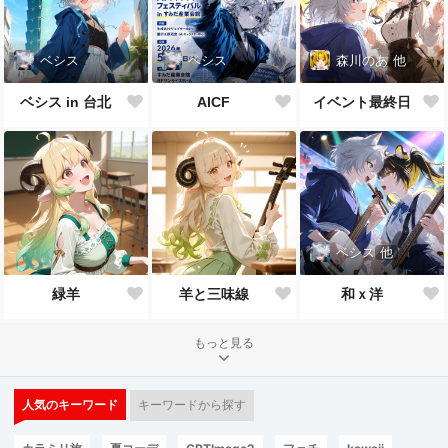
ベシス
ベシス
森川のあ
他
ベシス in 台北
AICF
イベント最終日
ベシス
他
緑羊
羊と三味線
和ｘ洋
もっと見る
人気のキーワード
キーワードから探す