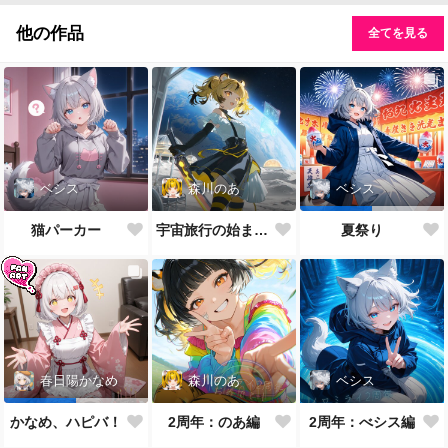
他の作品
全てを見る
ベシス
森川のあ
ベシス
猫パーカー
宇宙旅行の始まり ― 虎耳の旅人
夏祭り
森川のあ
ベシス
春日陽かなめ
2周年：のあ編
2周年：べシス編
かなめ、ハピバ！