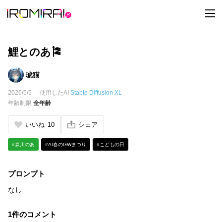
t
o
g
g
l
e
鯉とのあ🎏
n
a
v
琥猫
i
g
2026/5/5
使用したAI
Stable Diffusion XL
a
t
年齢制限
全年齢
i
o
n
いいね
10
シェア
#森川のあ
#AI春のGWまつり
#こどもの日
プロンプト
なし
1件のコメント