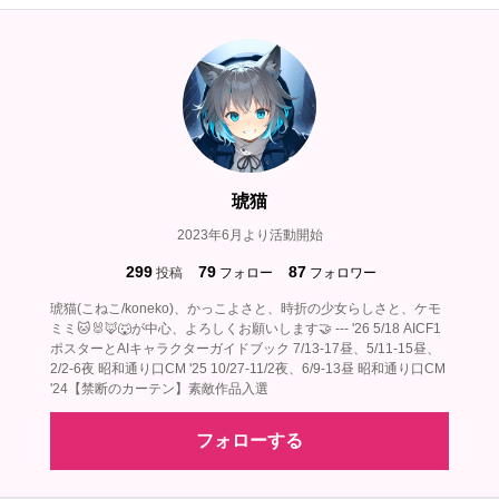
琥猫
2023年6月より活動開始
299
79
87
投稿
フォロー
フォロワー
琥猫(こねこ/koneko)、かっこよさと、時折の少女らしさと、ケモ
ミミ🐱🐰🦊🐺が中心、よろしくお願いします🤝 --- '26 5/18 AICF1
ポスターとAIキャラクターガイドブック 7/13-17昼、5/11-15昼、
2/2-6夜 昭和通り口CM '25 10/27-11/2夜、6/9-13昼 昭和通り口CM
'24【禁断のカーテン】素敵作品入選
フォローする