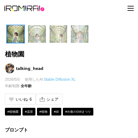
t
o
g
g
l
e
n
a
v
i
植物園
g
a
t
i
talking_head
o
n
2026/5/3
使用したAI
Stable Diffusion XL
年齢制限
全年齢
いいね
6
シェア
#植物園
#温室
#植物
#緑
#AI春のGWまつり
プロンプト