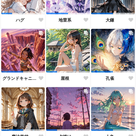
ハグ
地雷系
大鎌
グランドキャニオン
屋根
孔雀