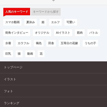
人気のキーワード
キーワードから探す
スマホ動画
夏休み
姫
エルフ
可愛い
街角インタビュー
オリジナル
AIイラスト
筋肉
バトル
水着
カラフル
褐色
田舎
五等分の花嫁
うちの子
巨乳
猫
動画
花
トップページ
イラスト
フォト
ランキング