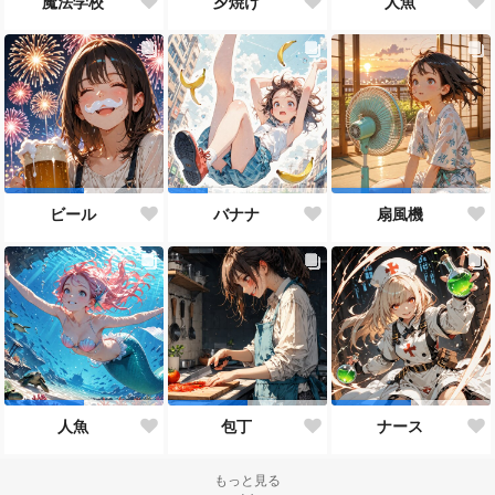
魔法学校
夕焼け
人魚
ビール
バナナ
扇風機
人魚
包丁
ナース
もっと見る