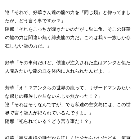
巡「それで、好華さん達の龍の力を『同じ類』と仰ってまし
たが、どう言う事ですか？」
陽那「それをこっちが聞きたいのだが…兎に角、そこの好華
の龍の力は間違い無く緋炎龍の力だ。これは我々一族しか存
在しない龍の力だ。」
好華「その事何だけど、僕達が注入された血はアンタと似た
人間みたいな龍の血を体内に入れられたんだよ。」
芳華「え！？アンタらの世界の龍って、リザードマンみたい
な感じの種族しか居ないんじゃ無かった！？」
巡「それはそうなんですが、でも私達の主女島には、この世
界で言う龍人が祀られているんですよ。」
陽那「祀られている？どう言う事だ！？」
好華「御先祖様の話だから詳しくは分からないけどさ、何百