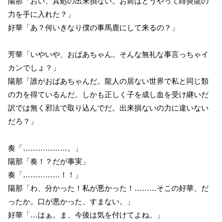
陽那「おい、其処の出来損ない。お前はどうやって緋炎龍の
力を手に入れた？」
好華「あ？何いきなり僕の事馬鹿にして来るの？」
芳華「いやいや、おばあちゃん。そんな無礼な事言っちゃイ
カンでしょ？」
陽那「誰がおばあちゃんだ。龍人の居ない世界で私と同じ類
の力を得ているんだ。しかも正しく子を成し血を受け継いだ
訳では無く邪法で取り込んでだ。出来損ないの力に違いない
だろ？」
奏「………………。」
陽那「奏！？だが事実」
奏「……………！！」
陽那「わ、分かった！私が悪かった！………そこの好華、だ
ったか。口が悪かった、すまない。」
好華「…はぁ。ま、今後は気を付けてよね。」