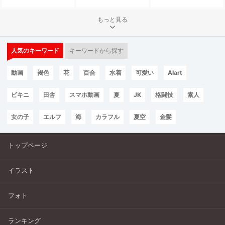
もっと見る
人気のキーワード
キーワードから探す
動画
褐色
花
百合
水着
可愛い
AIart
ビキニ
田舎
スマホ動画
夏
JK
格闘技
素人
女の子
エルフ
海
カラフル
夏空
金髪
トップページ
イラスト
フォト
ランキング