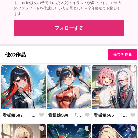
ト。 nsfwは女の子同士(ふた✕女)のイラストが多いです。 ※当方
のファンアートを作成したい人が居ましたら全年齢版でお願いし
ます。
フォローする
他の作品
全てを見る
看板娘567 「雪村恋のよもやま話」
看板娘566 「ナンシー・ツァオのよもやま話」
看板娘565 「銀一族」