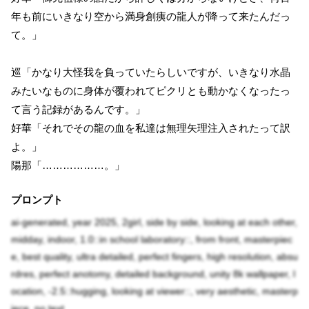
年も前にいきなり空から満身創痍の龍人が降って来たんだっ
て。」
巡「かなり大怪我を負っていたらしいですが、いきなり水晶
みたいなものに身体が覆われてピクリとも動かなくなったっ
て言う記録があるんです。」
好華「それでその龍の血を私達は無理矢理注入されたって訳
よ。」
陽那「………………。」
プロンプト
ai-generated, year 2025, 2girl, side by side, looking at each other,
midday, indoor, 1.0::in school laboratory::, from front, masterpiec
e, best quality, ultra detailed, perfect fingers, high resolution, absu
rdres, perfect anotomy, detailed background, unity 8k wallpaper, l
ocation, -2.5::hugging, looking at viewer::, very aesthetic, masterp
iece, no text