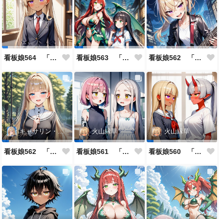
看板娘564 「ジェルマ・レスポストン・八百のよもやま話」
看板娘563 「騒ぎの終わり」
看板娘562 「八木沼千絵のよもやま話」
キャサリン・アストリー
火山縁華
火山縁華
看板娘562 「キャサリン・アストリーのよもやま話」
看板娘561 「火山一族」
看板娘560 「緋山一族」