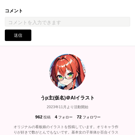
コメント
送信
うp主(仮名)＠AIイラスト
2023年11月より活動開始
962
4
72
投稿
フォロー
フォロワー
オリジナルの看板娘のイラストを投稿しています。オリキャラ作
りが好きで数がとんでもないです。基本女の子単体か百合イラス