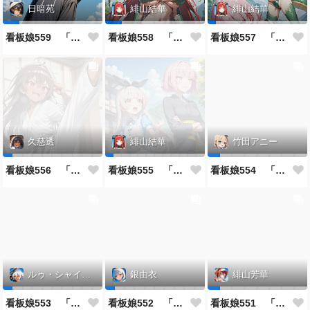
日暗苑
緋山結華
緋山結華
看板娘559 「日暗苑のよもやま話」
看板娘558 「緋山結華」キャラクター紹介
看板娘557 「其々の再会」
久慈透
緋山結華
竹田アニー
看板娘556 「久慈透のよもやま話」
看板娘555 「帰還、そして目覚め。」
看板娘554 「竹田アニーのよもやま話」
ルゥ・シャイニー
銀由衣
緋山芳華
看板娘553 「ルゥ・シャイニーのよもやま話」
看板娘552 「銀由衣」
看板娘551 「緋山芳華のよもやま話」