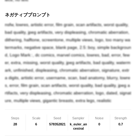
ネガティブプロンプト
nsfw, lowres, artistic error, film grain, scan artifacts, worst quality,
bad quality, jpeg artifacts, very displeasing, chromatic aberration,
dithering, halftone, screentone, multiple views, logo, too many wa
termarks, negative space, blank page, 2.5::boy, simple backgroun
d, Logo Mark::, dc comics, marvel comics, lowres, bad, error, few
er, extra, missing, worst quality, jpeg artifacts, bad quality, waterm
ark, unfinished, displeasing, chromatic aberration, signature, extr
a digits, artistic error, username, scan, bad anatomy, blurry, lowre
s, error, film grain, scan artifacts, worst quality, bad quality, jpeg a
rtifacts, very displeasing, chromatic aberration, logo, dated, signat
ure, multiple views, gigantic breasts, extra legs, realistic
Steps
Scale
Seed
Sampler
Noise
Strength
28
6
578352821
k_euler_an
0
0.7
cestral