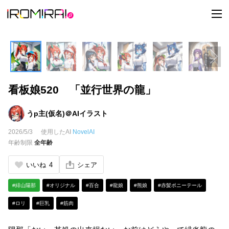
t
o
g
g
l
e
n
a
v
i
看板娘520 「並行世界の龍」
g
a
t
i
うp主(仮名)＠AIイラスト
o
n
2026/5/3
使用したAI
NovelAI
年齢制限
全年齢
いいね
4
シェア
#緋山陽那
#オリジナル
#百合
#龍娘
#熊娘
#赤髪ポニーテール
#ロリ
#巨乳
#筋肉