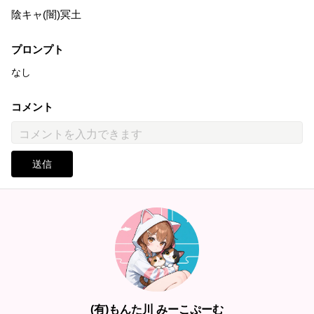
陰キャ(闇)冥土
プロンプト
なし
コメント
送信
(有)もんた川 みーこぷーむ