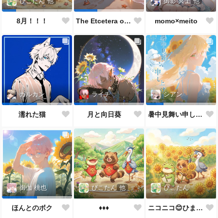
御影 冥土
他
ぴこたん
他
momo×meito
8月！！！
The Etcetera of the Sea and Crabs
カルカン
ライチ
シアン
濡れた猫
月と向日葵
暑中見舞い申し上げます🌻
ぴこたん
他
ぴこたん
御伽 桃也
♦️♦️♦️
ニコニコ😊ひまわり🌻
ほんとのボク