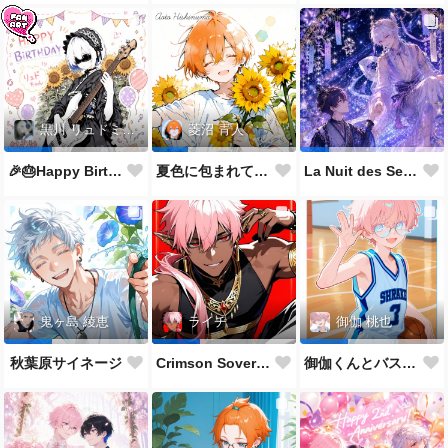
黒川 リュドミーラ
菱沼 青人
🎉🎂Happy Birthday 🎂🎉
夏色に包まれて🌻✨
La Nuit des Sept Étoiles
鬼ヶ島 綾恵
ライチ
御伽 桃也
秋葉原サイネージ
Crimson Sovereign👑
御伽くんとバスケ🏀