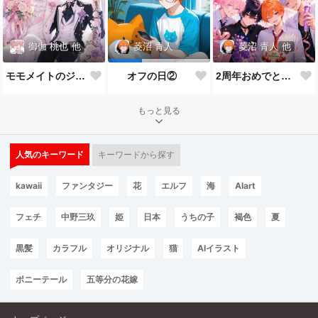
御伽 桃也
他
菱沼 青人
他
菱沼 青人
モモメイトのジューンブライド*:✨\( ॑˘ ॑◍\ 💒💍 ﾉ◍ ॑˘ ॑ )ﾉ✨:*
2周年おめでとうございます🎉🎂
オフの日②
もっと見る
人気のキーワード
キーワードから探す
kawaii
ファンタジー
花
エルフ
海
AIart
フェチ
中野三玖
姫
日本
うちの子
褐色
夏
黒髪
カラフル
オリジナル
猫
AIイラスト
ポニーテール
五等分の花嫁