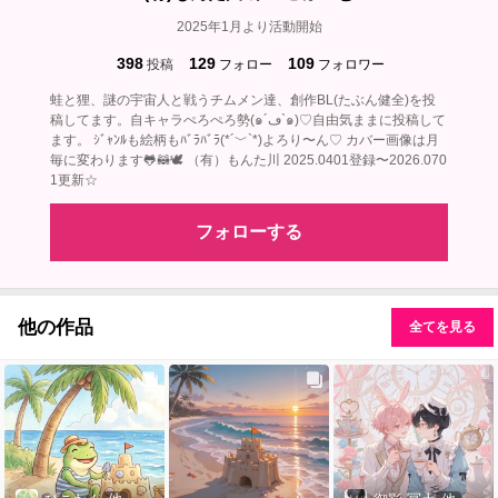
2025年1月より活動開始
398
129
109
投稿
フォロー
フォロワー
蛙と狸、謎の宇宙人と戦うチムメン達、創作BL(たぶん健全)を投
稿してます。自キャラぺろぺろ勢(๑´ڡ`๑)♡自由気ままに投稿して
ます。 ｼﾞｬﾝﾙも絵柄もﾊﾞﾗﾊﾞﾗ(*´﹀`*)よろり〜ん♡ カバー画像は月
毎に変わります🐸🦝🕊‎ （有）もんた川 2025.0401登録〜2026.070
1更新☆
フォローする
他の作品
全てを見る