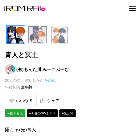
t
o
g
g
l
e
n
a
v
i
青人と冥土
g
a
t
i
(有)もんた川 みーこぷーむ
o
n
2026/5/2
使用したAI
その他
年齢制限
全年齢
いいね
9
シェア
#菱沼 青人
#AI春のGWまつり
#光と闇
陽キャ(光)青人