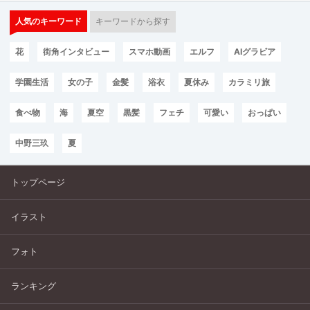
人気のキーワード
キーワードから探す
花
街角インタビュー
スマホ動画
エルフ
AIグラビア
学園生活
女の子
金髪
浴衣
夏休み
カラミリ旅
食べ物
海
夏空
黒髪
フェチ
可愛い
おっぱい
中野三玖
夏
トップページ
イラスト
フォト
ランキング