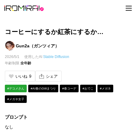
t
o
g
g
l
e
コーヒーにするか紅茶にするか…
n
a
v
Gun2a（ガンツィア）
i
g
2026/5/1
使用したAI
Stable Diffusion
a
t
年齢制限
全年齢
i
o
n
いいね
9
シェア
#デコメさん
#AI春のGWまつり
#春コーデ
#おでこ
#メガネ
#メガネ女子
プロンプト
なし