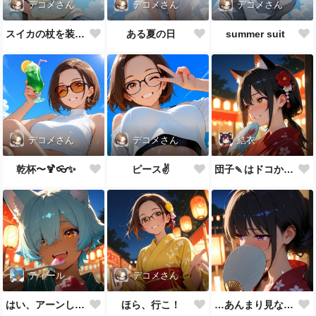
デコメさん
デコメさん
デコメさん
スイカの杖を装備した
ある夏の日
summer suit
デコメさん
デコメさん
結衣
乾杯〜🍹👓✨
ピース✌️
団子🍡はドコかニャ？
ティール
デコメさん
はい、アーンして♪
ほら、行こ！
…あんまり見ないでよ