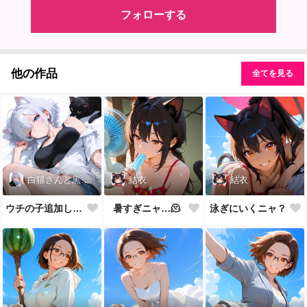
フォローする
他の作品
全てを見る
白猫さんと黒猫先生
結衣
結衣
ウチの子追加しました
暑すぎニャ…🫠
泳ぎにいくニャ？