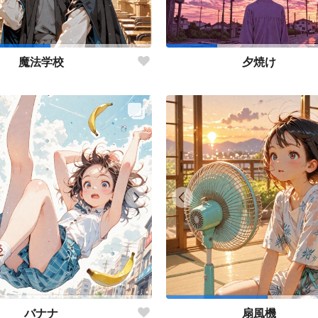
魔法学校
夕焼け
バナナ
扇風機