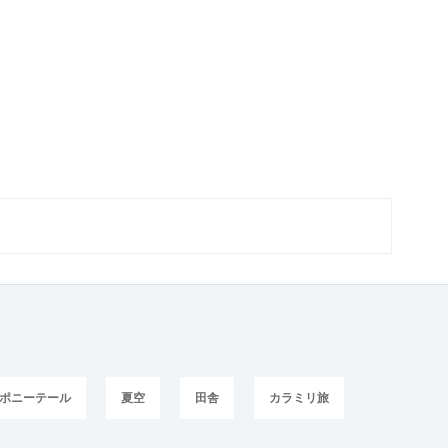
ポニーテール
夏空
田舎
カラミリ旅