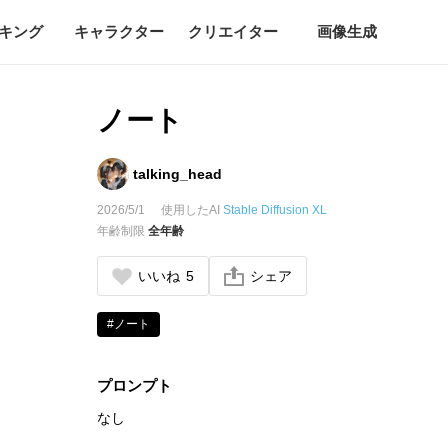
キング
キャラクター
クリエイター
画像生成
ノート
talking_head
2026/5/1
使用したAI
Stable Diffusion XL
年齢制限
全年齢
いいね
5
シェア
#ノート
プロンプト
なし