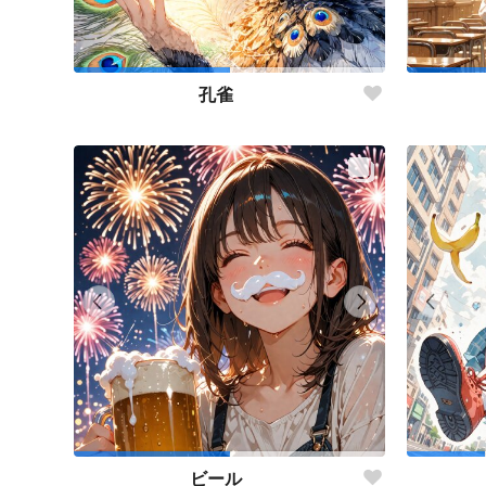
孔雀
ビール