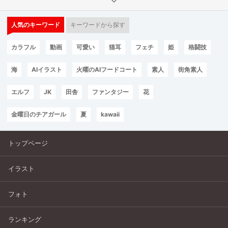
人気のキーワード
キーワードから探す
カラフル
動画
可愛い
猫耳
フェチ
姫
格闘技
海
AIイラスト
火曜のAIフードコート
素人
街角素人
エルフ
JK
田舎
ファンタジー
花
金曜日のチアガール
夏
kawaii
トップページ
イラスト
フォト
ランキング