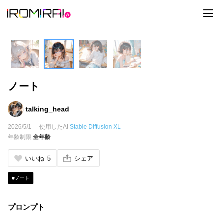
t
o
g
g
l
e
n
a
v
i
ノート
g
a
t
i
talking_head
o
n
2026/5/1
使用したAI
Stable Diffusion XL
年齢制限
全年齢
いいね
5
シェア
#ノート
プロンプト