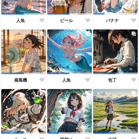
人魚
ビール
バナナ
扇風機
人魚
包丁