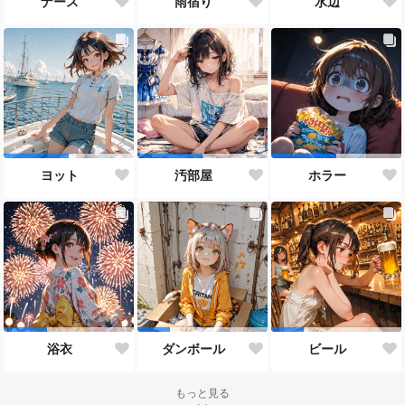
ナース
雨宿り
水辺
ヨット
汚部屋
ホラー
浴衣
ダンボール
ビール
もっと見る