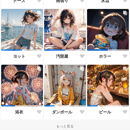
ナース
雨宿り
水辺
ヨット
汚部屋
ホラー
浴衣
ダンボール
ビール
もっと見る