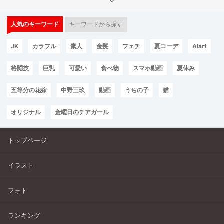
人気のキーワード
キーワードから探す
JK
カラフル
素人
金髪
フェチ
夏コーデ
AIart
格闘技
巨乳
可愛い
食べ物
スマホ動画
夏休み
五等分の花嫁
中野三玖
動画
うちの子
猫
オリジナル
金曜日のチアガール
トップページ
イラスト
フォト
ランキング