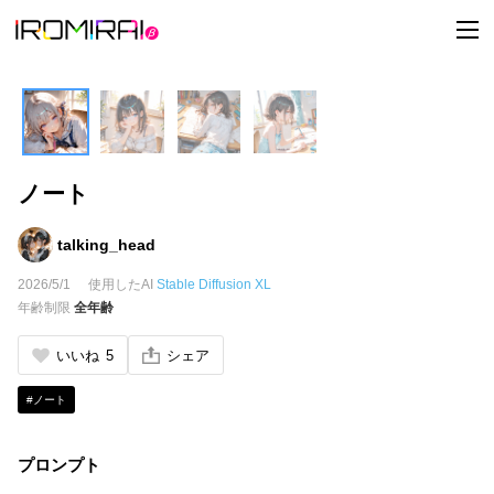
t
o
g
g
l
e
n
a
v
i
ノート
g
a
t
i
talking_head
o
n
2026/5/1
使用したAI
Stable Diffusion XL
年齢制限
全年齢
いいね
5
シェア
#ノート
プロンプト