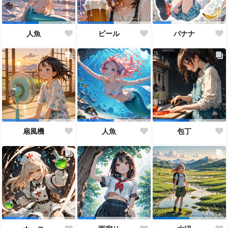
人魚
ビール
バナナ
扇風機
人魚
包丁