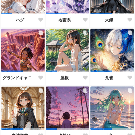
ハグ
地雷系
大鎌
グランドキャニオン
屋根
孔雀