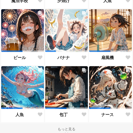
魔法学校
夕焼け
人魚
ビール
バナナ
扇風機
人魚
包丁
ナース
もっと見る