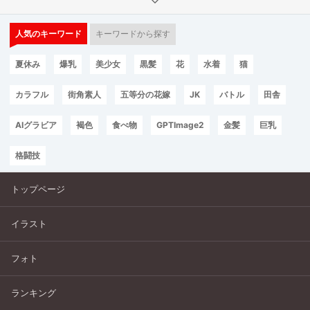
人気のキーワード
キーワードから探す
夏休み
爆乳
美少女
黒髪
花
水着
猫
カラフル
街角素人
五等分の花嫁
JK
バトル
田舎
AIグラビア
褐色
食べ物
GPTImage2
金髪
巨乳
格闘技
トップページ
イラスト
フォト
ランキング