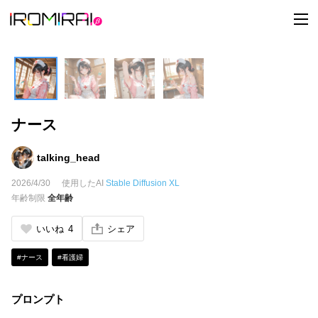
t
o
g
g
l
e
n
a
v
i
ナース
g
a
t
i
talking_head
o
n
2026/4/30
使用したAI
Stable Diffusion XL
年齢制限
全年齢
いいね
4
シェア
#ナース
#看護婦
プロンプト