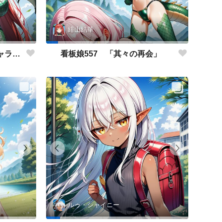
緋山結華
看板娘558 「緋山結華」キャラクター紹介
看板娘557 「其々の再会」
ルゥ・シャイニー