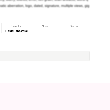
は無かったんだが…。」
omatic aberration, logo, dated, signature, multiple views, gig
ね。女体化した人間でタチの娘を見るのは久し振り
Sampler
Noise
Strength
k_euler_ancestral
」
」
…」
だ！？オレが無茶やってお前を巻き込んだから償っ
男同士で、そう言う気は無いんスから！！…兎に