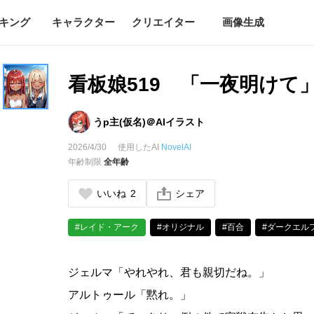
キング
キャラクター
クリエイター
画像生成
看板娘519 「一夜明けて
うp主(仮名)＠AIイラスト
2026/4/30
使用したAI
NovelAI
年齢制限
全年齢
いいね
2
シェア
#レイド・アーク
#オリジナル
#百合
#ダークエル
ジェルマ「やれやれ、君も親切だね。」
アルトゥール「黙れ。」