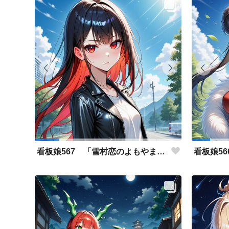
看板娘567 「雪村恋のよもやま話」