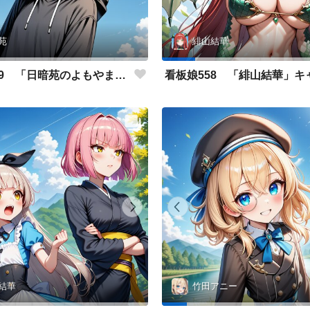
苑
緋山結華
看板娘559 「日暗苑のよもやま話」
結華
竹田アニー