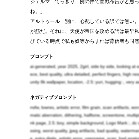
ジェルマ「てっきり、例の件で宣戦布告かと思
ね。」
アルトゥール「別に、心配している訳では無い
が筋だ。それに、天使が帝国を攻める話は最早
びている時点で私も奴等からすれば背信者も同
ジェルマ「相変わらず頭の固い者達ばかりなん
プロンプト
ai-generated, year 2025, 2girl, side by side, looking at 
カルロス「貴方がこの島主のジェルマ様ですか
ece, best quality, ultra detailed, perfect fingers, high 
レイド「あれ、先帝陛下も来られてたんスか？
unity 8k wallpaper, location, -2.5::yuri, hugging::, very 
アルトゥール「…？妙にくっついて歩いている
ネガティブプロンプト
nsfw, lowres, artistic error, film grain, scan artifacts, wo
アルトゥール「まさか、貴様ら同士で昨晩…」
matic aberration, dithering, halftone, screentone, mult
レイド「いやいやいや！別にそう言うつもりじ
nk page, 2.5::boy, simple background, Logo Mark::, dc c
なかったから！可哀想だなって思って慰めてや
ssing, worst quality, jpeg artifacts, bad quality, waterm
e, extra digits, artistic error, username, scan, bad anatom