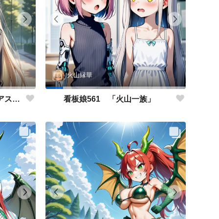
火山縁華
看板娘562 「キャサリン・アストリーのよもやま話」
看板娘561 「火山一族」