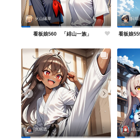
火山縁華
日暗
看板娘560 「緋山一族」
久慈透
緋山