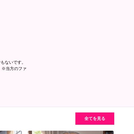
。」
題だが。」
じゃない。」
でもないです。
。 ※当方のファ
全てを見る