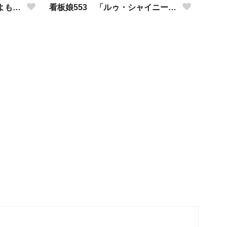
看板娘554 「竹田アニーのよもやま話」
看板娘553 「ルゥ・シャイニーのよもやま話」