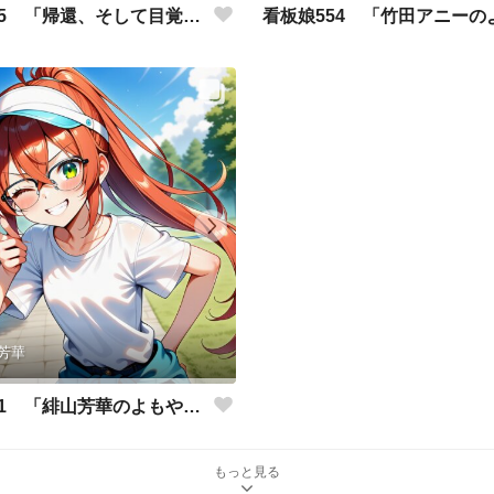
看板娘555 「帰還、そして目覚め。」
芳華
看板娘551 「緋山芳華のよもやま話」
もっと見る