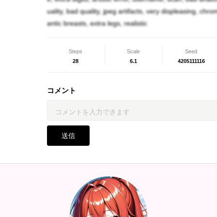
アルトゥール「別にそこまで詳しく聞くつもり
uality, bad quality, jpeg artifacts, very displeasing, chr
antic breasts, extra legs, realistic
ジェルマ「なるほど、君の方がタチだったんだ
だよ。」
Steps
Scale
Seed
28
6.1
4205111116
カルロス「そんなに珍しい事だったんですね。
ジェルマ「で、昨日の夜はどうだったんだい？
コメント
カルロス「はい！それはとても素敵な夜でした
レイド「バカ！何誤解を与える様な事言ってん
てやっただけだぞ！？」
送信
アルトゥール「結局変わらないだろ…」
レイド「全然違いますよ！大体、オレ達は元々
角！オレ達は学校の方行きますからね！！」
カルロス「それではまた後程。」