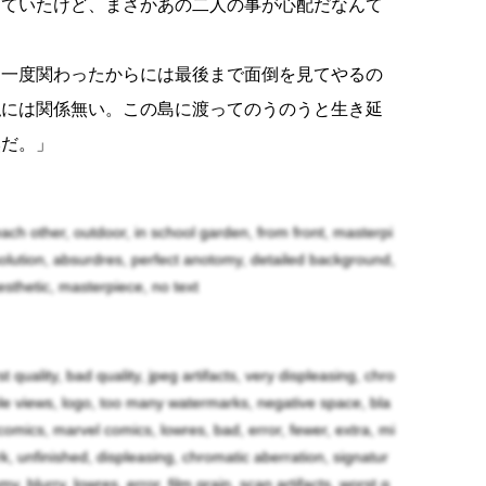
っていたけど、まさかあの二人の事が心配だなんて
。一度関わったからには最後まで面倒を見てやるの
私には関係無い。この島に渡ってのうのうと生き延
然だ。」
だね。…おっと、彼女等が来たみたいだよ。」
each other, outdoor, in school garden, from front, masterpi
。」
resolution, absurdres, perfect anotomy, detailed background,
」
aesthetic, masterpiece, no text
が、どうしたんだ？」
rst quality, bad quality, jpeg artifacts, very displeasing, chro
iple views, logo, too many watermarks, negative space, bla
ゃないんですよ！？コイツが男の時に童貞捨てられ
omics, marvel comics, lowres, bad, error, fewer, extra, mi
っただけっスよ！！」
ark, unfinished, displeasing, chromatic aberration, signatur
y, blurry, lowres, error, film grain, scan artifacts, worst q