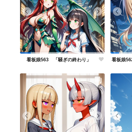
看板娘563 「騒ぎの終わり」