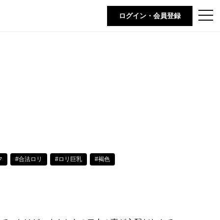
t
ログイン・会員登録
o
g
g
l
e
」
n
a
v
i
g
a
t
i
o
n
フ
#合法ロリ
#ロリ巨乳
#褐色