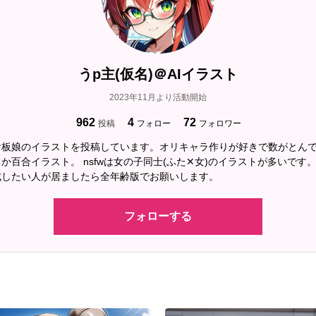
ジェルマ「無事女の子らしくなって良かったね
アルトゥール「良いのか？…まぁ本人同士の問
ジェルマ「しっかり鞘に収まったんだから良い
うp主(仮名)＠AIイラスト
2023年11月より活動開始
962
4
72
投稿
フォロー
フォロワー
看板娘のイラストを投稿しています。オリキャラ作りが好きで数がとん
か百合イラスト。 nsfwは女の子同士(ふた✕女)のイラストが多いです
成したい人が居ましたら全年齢版でお願いします。
フォローする