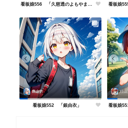
看板娘556 「久慈透のよもやま話」
銀由衣
緋山
看板娘552 「銀由衣」