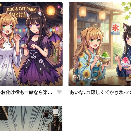
なご
あいなご
あいなご♪お化け役も一緒なら楽しいね💕