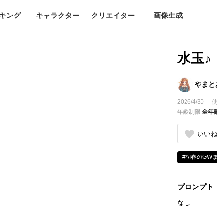
キング
キャラクター
クリエイター
画像生成
水玉♪
やまと
2026/4/30
使
年齢制限
全年
いい
#AI春のGW
プロンプト
なし