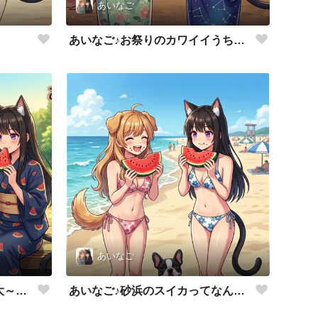
あいなご
あいなご♪お祭りのカワイイうちわ💕
あいなご
あいなご♪スイカ美味しいね大～好き💕
あいなご♪砂浜のスイカってなんか美味しい💕