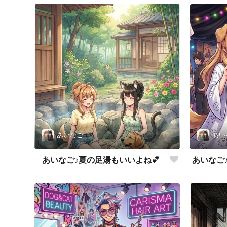
あいなご
あい
あいなご♪夏の足湯もいいよね💕