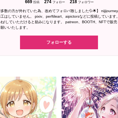
669
274
218
投稿
フォロー
フォロワー
多数の方が外れていた為、改めてフォロバ致しました💦🌟】 nijijourn
していません。 pixiv、perftileart、aipictorsなどに投稿してい
ね!していただけると励みになります。 patreon、BOOTH、NFTで販
お願いいたします。
フォローする