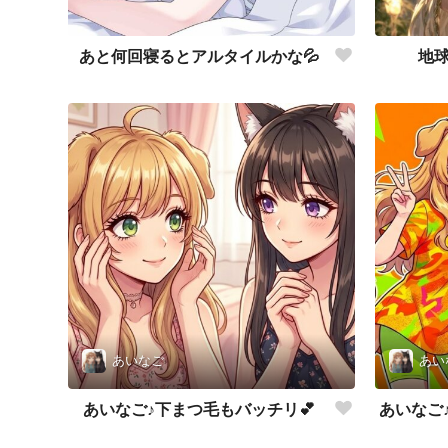
あと何回寝るとアルタイルかな💦
地
あいなご
あい
あいなご♪下まつ毛もバッチリ💕