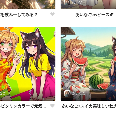
あいなご
球を飲み干してみる？
あいなご♪wピース💕
なご
あいなご
あいなご♪ビタミンカラーで元気をあげる💕