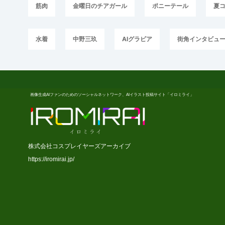
筋肉
金曜日のチアガール
ポニーテール
夏
水着
中野三玖
AIグラビア
街角インタビュ
画像生成AIファンのためのソーシャルネットワーク、AIイラスト投稿サイト「イロミライ」
株式会社コスプレイヤーズアーカイブ
https://iromirai.jp/