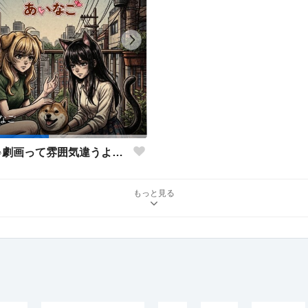
なご
あいなご♪劇画って雰囲気違うよね💦
もっと見る