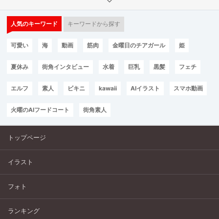
人気のキーワード
キーワードから探す
可愛い
海
動画
筋肉
金曜日のチアガール
姫
夏休み
街角インタビュー
水着
巨乳
黒髪
フェチ
エルフ
素人
ビキニ
kawaii
AIイラスト
スマホ動画
火曜のAIフードコート
街角素人
トップページ
イラスト
フォト
ランキング