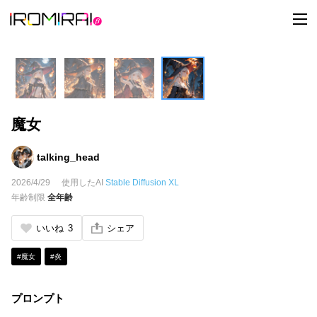
t
o
g
g
l
e
n
a
v
i
魔女
g
a
t
i
talking_head
o
n
2026/4/29
使用したAI
Stable Diffusion XL
年齢制限
全年齢
いいね
3
シェア
#魔女
#炎
プロンプト