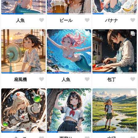
人魚
ビール
バナナ
扇風機
人魚
包丁