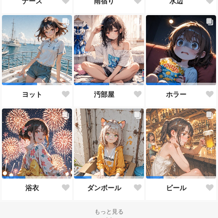
ナース
雨宿り
水辺
ヨット
汚部屋
ホラー
浴衣
ダンボール
ビール
もっと見る