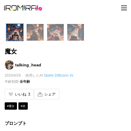
t
o
g
g
l
e
n
a
v
i
魔女
g
a
t
i
talking_head
o
n
2026/4/29
使用したAI
Stable Diffusion XL
年齢制限
全年齢
いいね
3
シェア
#魔女
#炎
プロンプト