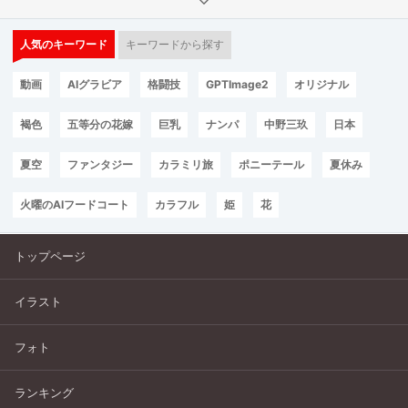
人気のキーワード
キーワードから探す
動画
AIグラビア
格闘技
GPTImage2
オリジナル
褐色
五等分の花嫁
巨乳
ナンパ
中野三玖
日本
夏空
ファンタジー
カラミリ旅
ポニーテール
夏休み
火曜のAIフードコート
カラフル
姫
花
トップページ
イラスト
フォト
ランキング