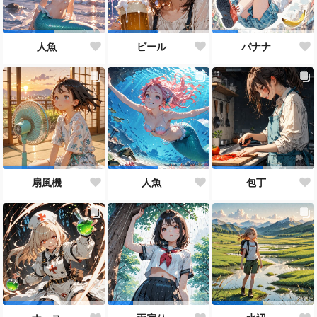
人魚
ビール
バナナ
扇風機
人魚
包丁