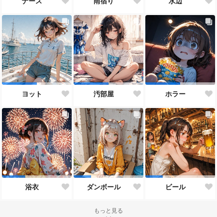
ナース
雨宿り
水辺
ヨット
汚部屋
ホラー
浴衣
ダンボール
ビール
もっと見る