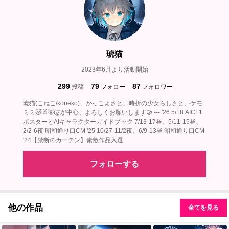
琥猫
2023年6月より活動開始
299
79
87
投稿
フォロー
フォロワー
琥猫(こねこ/koneko)、かっこよさと、時折の少女らしさと、ケモ
ミミ🐱🐰🦊🐺が中心、よろしくお願いします🤝 --- '26 5/18 AICF1
ポスターとAIキャラクターガイドブック 7/13-17昼、5/11-15昼、
2/2-6夜 昭和通り口CM '25 10/27-11/2夜、6/9-13昼 昭和通り口CM
'24【禁断のカーテン】素敵作品入選
フォローする
他の作品
全てを見る