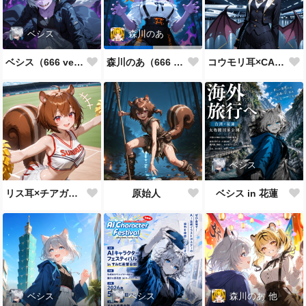
ベシス
森川のあ
ベシス（666 ver.）
コウモリ耳×CA制服
森川のあ（666 ver.）
ベシス
リス耳×チアガール
原始人
ベシス in 花蓮
ベシス
ベシス
森川のあ
他