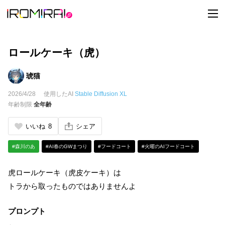
t
o
g
g
l
e
ロールケーキ（虎）
n
a
v
琥猫
i
g
2026/4/28
使用したAI
Stable Diffusion XL
a
t
年齢制限
全年齢
i
o
n
いいね
8
シェア
#森川のあ
#AI春のGWまつり
#フードコート
#火曜のAIフードコート
虎ロールケーキ（虎皮ケーキ）は
トラから取ったものではありませんよ
プロンプト