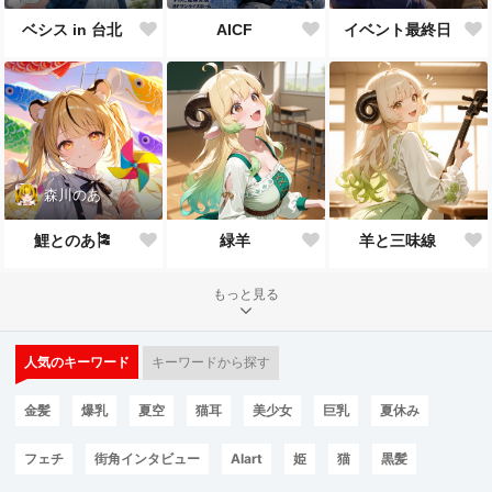
ベシス in 台北
AICF
イベント最終日
森川のあ
鯉とのあ🎏
緑羊
羊と三味線
もっと見る
人気のキーワード
キーワードから探す
金髪
爆乳
夏空
猫耳
美少女
巨乳
夏休み
フェチ
街角インタビュー
AIart
姫
猫
黒髪