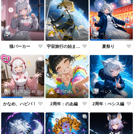
ベシス
森川のあ
ベシス
猫パーカー
宇宙旅行の始まり ― 虎耳の旅人
夏祭り
森川のあ
ベシス
春日陽かなめ
2周年：のあ編
2周年：べシス編
かなめ、ハピバ！