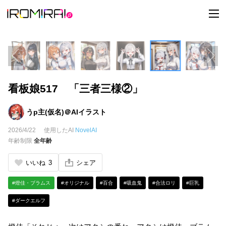
t
o
g
g
l
e
n
a
v
i
看板娘517 「三者三様②」
g
a
t
i
うp主(仮名)＠AIイラスト
o
n
2026/4/22
使用したAI
NovelAI
年齢制限
全年齢
いいね
3
シェア
#燈佳・ブラムス
#オリジナル
#百合
#吸血鬼
#合法ロリ
#巨乳
#ダークエルフ