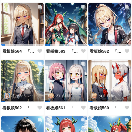
看板娘564 「ジェルマ・レスポストン・八百のよもやま話」
看板娘563 「騒ぎの終わり」
看板娘562 「八木沼千絵のよもやま話」
キャサリン・アストリー
火山縁華
火山縁華
看板娘562 「キャサリン・アストリーのよもやま話」
看板娘561 「火山一族」
看板娘560 「緋山一族」