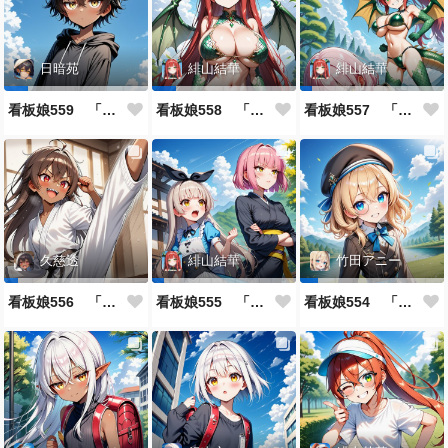
日暗苑
緋山結華
緋山結華
看板娘559 「日暗苑のよもやま話」
看板娘558 「緋山結華」キャラクター紹介
看板娘557 「其々の再会」
久慈透
緋山結華
竹田アニー
看板娘556 「久慈透のよもやま話」
看板娘555 「帰還、そして目覚め。」
看板娘554 「竹田アニーのよもやま話」