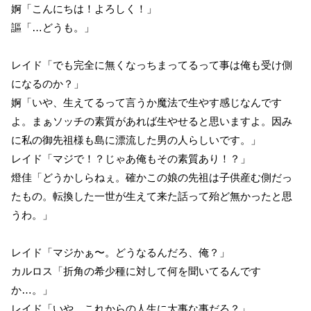
婀「こんにちは！よろしく！」
謳「…どうも。」
レイド「でも完全に無くなっちまってるって事は俺も受け側
になるのか？」
婀「いや、生えてるって言うか魔法で生やす感じなんです
よ。まぁソッチの素質があれば生やせると思いますよ。因み
に私の御先祖様も島に漂流した男の人らしいです。」
レイド「マジで！？じゃあ俺もその素質あり！？」
燈佳「どうかしらねぇ。確かこの娘の先祖は子供産む側だっ
たもの。転換した一世が生えて来た話って殆ど無かったと思
うわ。」
レイド「マジかぁ〜。どうなるんだろ、俺？」
カルロス「折角の希少種に対して何を聞いてるんです
か…。」
レイド「いや、これからの人生に大事な事だろ？」