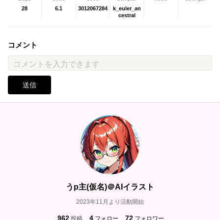
28
6.1
3012067284
k_euler_an
cestral
コメント
送信
うp主(仮名)＠AIイラスト
2023年11月より活動開始
962
4
72
投稿
フォロー
フォロワー