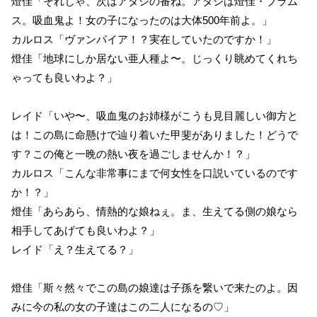
燈佳「それじゃ、次はアタシの番ね。アタシは燈佳・ブラム
ス。吸血鬼よ！女の子になったのは大体500年前よ。」
カルロス「ヴァンパイア！？実在していたのですか！」
燈佳「地球にしか居ない亜人種よ〜。じっくり眺めてくれち
ゃっても良いわよ？」
レイド「いや〜、吸血鬼のお姉様がこうも見目麗しい御方と
は！この島に命懸けで辿り着いた甲斐がありました！どうで
す？この俺と一晩の熱い夜を過ごしませんか！？」
カルロス「こんな非常事にまで何女性を口説いているのです
か！？」
燈佳「あらあら、情熱的な娘ねぇ。ま、生えてる側の娘なら
相手してあげても良いわよ？」
レイド「え？生えてる？」
燈佳「斯々然々でこの島の娘達は子孫を繋いで来たのよ。因
みに今の私の女の子達はこの二人になるの♡」