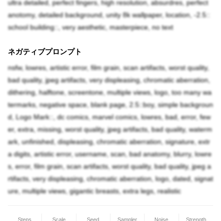
ultra detailed, perfect fingers, high resolution, absurdres, perfect
anotomy, detailed background, unity 8k wallpaper, location, -2.5::
school building::, very aesthetic, masterpiece, no text
ネガティブプロンプト
nsfw, lowres, artistic error, film grain, scan artifacts, worst quality,
bad quality, jpeg artifacts, very displeasing, chromatic aberration,
dithering, halftone, screentone, multiple views, logo, too many wa
termarks, negative space, blank page, 2.5::boy, simple backgroun
d, Logo Mark::, dc comics, marvel comics, lowres, bad, error, few
er, extra, missing, worst quality, jpeg artifacts, bad quality, waterm
ark, unfinished, displeasing, chromatic aberration, signature, extr
a digits, artistic error, username, scan, bad anatomy, blurry, lowre
s, error, film grain, scan artifacts, worst quality, bad quality, jpeg a
rtifacts, very displeasing, chromatic aberration, logo, dated, signat
ure, multiple views, gigantic breasts, extra legs, realistic
Steps
Scale
Seed
Sampler
Noise
Strength