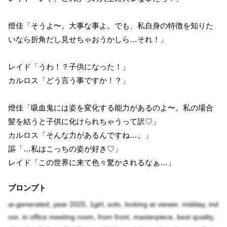
燈佳「そうよ〜。大事な事よ。でも、私自身の特徴を知りた
いなら折角だし見せちゃおうかしら…それ！」
レイド「うわ！？子供になった！」
カルロス「どう言う事ですか！？」
燈佳「吸血鬼には姿を変化する能力があるのよ〜。私の場合
髪を結うと子供に化けられちゃうって訳♡」
カルロス「そんな力があるんですね…。」
謳「…私はこっちの姿が好き♡」
レイド「この世界に来て色々驚かされるなぁ…」
プロンプト
ai-generated, year 2025, 1girl, solo, looking at viewer, midday, ind
oor, in office meeting room, from front, masterpiece, best quality,