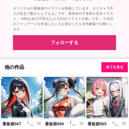
オリジナルの看板娘のイラストを投稿しています。オリキャラ作
りが好きで数がとんでもないです。基本女の子単体か百合イラス
ト。 nsfwは女の子同士(ふた✕女)のイラストが多いです。 ※当方
のファンアートを作成したい人が居ましたら全年齢版でお願いし
ます。
フォローする
他の作品
全てを見る
看板娘567 「雪村恋のよもやま話」
看板娘566 「ナンシー・ツァオのよもやま話」
看板娘565 「銀一族」