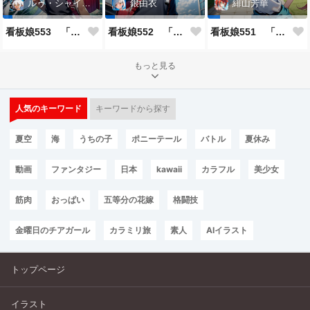
ルゥ・シャイニー
銀由衣
緋山芳華
看板娘553 「ルゥ・シャイニーのよもやま話」
看板娘552 「銀由衣」
看板娘551 「緋山芳華のよもやま話」
もっと見る
人気のキーワード
キーワードから探す
夏空
海
うちの子
ポニーテール
バトル
夏休み
動画
ファンタジー
日本
kawaii
カラフル
美少女
筋肉
おっぱい
五等分の花嫁
格闘技
金曜日のチアガール
カラミリ旅
素人
AIイラスト
トップページ
イラスト