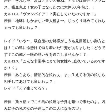
燈佳「それじゃ、次はアタシの番ね。アタシは燈佳・ブラム
ス。吸血鬼よ！女の子になったのは大体500年前よ。」
カルロス「ヴァンパイア！？実在していたのですか！」
燈佳「地球にしか居ない亜人種よ〜。じっくり眺めてくれち
ゃっても良いわよ？」
レイド「いや〜、吸血鬼のお姉様がこうも見目麗しい御方と
は！この島に命懸けで辿り着いた甲斐がありました！どうで
す？この俺と一晩の熱い夜を過ごしませんか！？」
カルロス「こんな非常事にまで何女性を口説いているのです
か！？」
燈佳「あらあら、情熱的な娘ねぇ。ま、生えてる側の娘なら
相手してあげても良いわよ？」
レイド「え？生えてる？」
燈佳「斯々然々でこの島の娘達は子孫を繋いで来たのよ。因
みに今の私の女の子達はこの二人になるの♡」