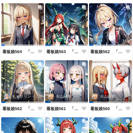
看板娘564 「ジェルマ・レスポストン・八百のよもやま話」
看板娘563 「騒ぎの終わり」
看板娘562 「八木沼千絵のよもやま話」
キャサリン・アストリー
火山縁華
火山縁華
看板娘562 「キャサリン・アストリーのよもやま話」
看板娘561 「火山一族」
看板娘560 「緋山一族」