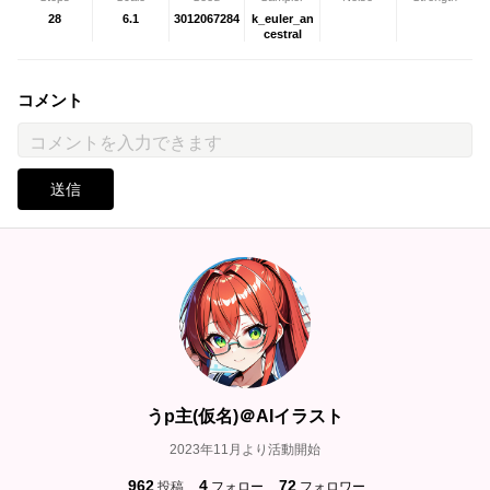
28
6.1
3012067284
k_euler_an
cestral
コメント
送信
うp主(仮名)＠AIイラスト
2023年11月より活動開始
962
4
72
投稿
フォロー
フォロワー