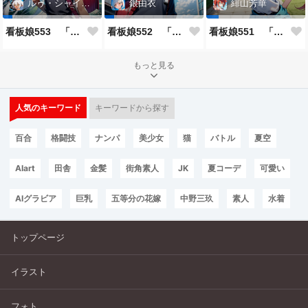
ルゥ・シャイニー
銀由衣
緋山芳華
看板娘553 「ルゥ・シャイニーのよもやま話」
看板娘552 「銀由衣」
看板娘551 「緋山芳華のよもやま話」
もっと見る
人気のキーワード
キーワードから探す
百合
格闘技
ナンパ
美少女
猫
バトル
夏空
AIart
田舎
金髪
街角素人
JK
夏コーデ
可愛い
AIグラビア
巨乳
五等分の花嫁
中野三玖
素人
水着
トップページ
イラスト
フォト