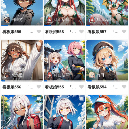
日暗苑
緋山結華
緋山結華
看板娘559 「日暗苑のよもやま話」
看板娘558 「緋山結華」キャラクター紹介
看板娘557 「其々の再会」
久慈透
緋山結華
竹田アニー
看板娘556 「久慈透のよもやま話」
看板娘555 「帰還、そして目覚め。」
看板娘554 「竹田アニーのよもやま話」