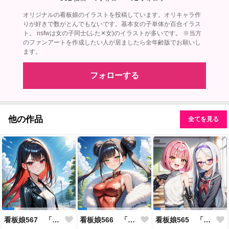
オリジナルの看板娘のイラストを投稿しています。オリキャラ作
りが好きで数がとんでもないです。基本女の子単体か百合イラス
ト。 nsfwは女の子同士(ふた✕女)のイラストが多いです。 ※当方
のファンアートを作成したい人が居ましたら全年齢版でお願いし
ます。
フォローする
他の作品
全てを見る
看板娘567 「雪村恋のよもやま話」
看板娘566 「ナンシー・ツァオのよもやま話」
看板娘565 「銀一族」