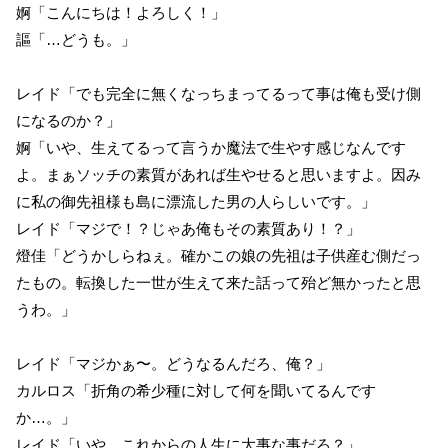
婀「こんにちは！よろしく！」
謳「…どうも。」
レイド「でも完全に無くなっちまってるって事は俺も受け側
になるのか？」
婀「いや、生えてるって言うか魔法で生やす感じなんです
よ。まぁソッチの素質があれば生やせると思いますよ。因み
に私の御先祖様も島に漂流した男の人らしいです。」
レイド「マジで！？じゃあ俺もその素質あり！？」
燈佳「どうかしらねぇ。確かこの娘の先祖は子供産む側だっ
たもの。転換した一世が生えて来た話って殆ど無かったと思
うわ。」
レイド「マジかぁ〜。どうなるんだろ、俺？」
カルロス「折角の希少種に対して何を聞いてるんです
か…。」
レイド「いや、これからの人生に大事な事だろ？」