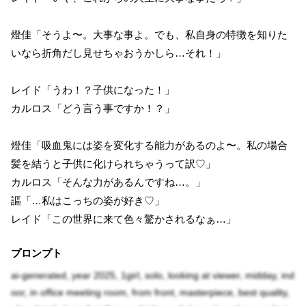
燈佳「そうよ〜。大事な事よ。でも、私自身の特徴を知りた
いなら折角だし見せちゃおうかしら…それ！」
レイド「うわ！？子供になった！」
カルロス「どう言う事ですか！？」
燈佳「吸血鬼には姿を変化する能力があるのよ〜。私の場合
髪を結うと子供に化けられちゃうって訳♡」
カルロス「そんな力があるんですね…。」
謳「…私はこっちの姿が好き♡」
レイド「この世界に来て色々驚かされるなぁ…」
プロンプト
ai-generated, year 2025, 1girl, solo, looking at viewer, midday, ind
oor, in office meeting room, from front, masterpiece, best quality,