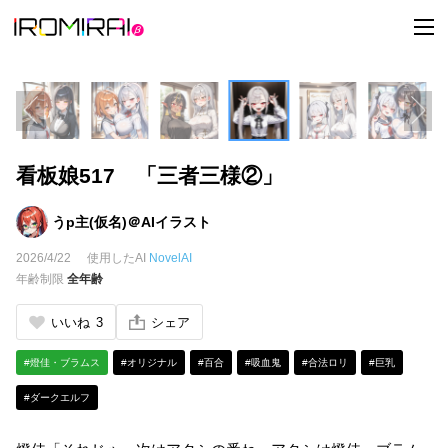
t
o
g
g
l
e
n
a
v
i
看板娘517 「三者三様②」
g
a
t
i
うp主(仮名)＠AIイラスト
o
n
2026/4/22
使用したAI
NovelAI
年齢制限
全年齢
いいね
3
シェア
#燈佳・ブラムス
#オリジナル
#百合
#吸血鬼
#合法ロリ
#巨乳
#ダークエルフ