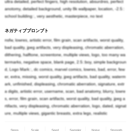
ultra detailed, perfect fingers, high resolution, absurdres, perfect
anotomy, detailed background, unity 8k wallpaper, location, -2.5::
school building::, very aesthetic, masterpiece, no text
ネガティブプロンプト
nsfw, lowres, artistic error, film grain, scan artifacts, worst quality,
bad quality, jpeg artifacts, very displeasing, chromatic aberration,
dithering, halftone, screentone, multiple views, logo, too many wa
termarks, negative space, blank page, 2.5::boy, simple backgroun
d, Logo Mark::, dc comics, marvel comics, lowres, bad, error, few
er, extra, missing, worst quality, jpeg artifacts, bad quality, waterm
ark, unfinished, displeasing, chromatic aberration, signature, extr
a digits, artistic error, username, scan, bad anatomy, blurry, lowre
s, error, film grain, scan artifacts, worst quality, bad quality, jpeg a
rtifacts, very displeasing, chromatic aberration, logo, dated, signat
ure, multiple views, gigantic breasts, extra legs, realistic
Steps
Scale
Seed
Sampler
Noise
Strength