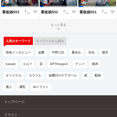
ルゥ・シャイニー
銀由衣
緋山芳華
看板娘553 「ルゥ・シャイニーのよもやま話」
看板娘552 「銀由衣」
看板娘551 「緋山芳華のよもやま話」
もっと見る
人気のキーワード
キーワードから探す
街角インタビュー
金髪
中野三玖
夏休み
百合
猫耳
kawaii
エルフ
花
GPTImage2
ナンパ
筋肉
オリジナル
カラフル
金曜日のチアガール
姫
動画
素人
爆乳
AIイラスト
トップページ
イラスト