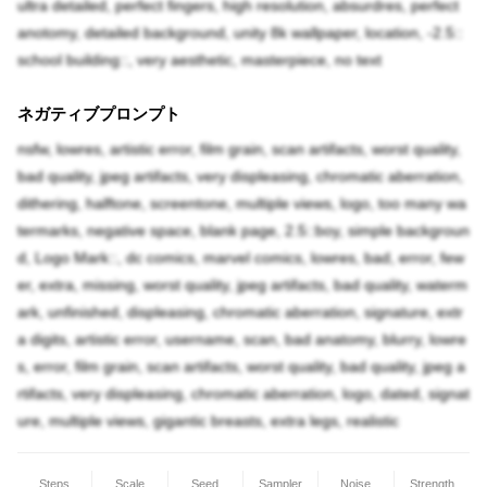
ultra detailed, perfect fingers, high resolution, absurdres, perfect
anotomy, detailed background, unity 8k wallpaper, location, -2.5::
school building::, very aesthetic, masterpiece, no text
ネガティブプロンプト
nsfw, lowres, artistic error, film grain, scan artifacts, worst quality,
bad quality, jpeg artifacts, very displeasing, chromatic aberration,
dithering, halftone, screentone, multiple views, logo, too many wa
termarks, negative space, blank page, 2.5::boy, simple backgroun
d, Logo Mark::, dc comics, marvel comics, lowres, bad, error, few
er, extra, missing, worst quality, jpeg artifacts, bad quality, waterm
ark, unfinished, displeasing, chromatic aberration, signature, extr
a digits, artistic error, username, scan, bad anatomy, blurry, lowre
s, error, film grain, scan artifacts, worst quality, bad quality, jpeg a
rtifacts, very displeasing, chromatic aberration, logo, dated, signat
ure, multiple views, gigantic breasts, extra legs, realistic
Steps
Scale
Seed
Sampler
Noise
Strength