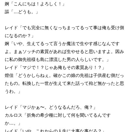
婀「こんにちは！よろしく！」
謳「…どうも。」
レイド「でも完全に無くなっちまってるって事は俺も受け側
になるのか？」
婀「いや、生えてるって言うか魔法で生やす感じなんです
よ。まぁソッチの素質があれば生やせると思いますよ。因み
に私の御先祖様も島に漂流した男の人らしいです。」
レイド「マジで！？じゃあ俺もその素質あり！？」
燈佳「どうかしらねぇ。確かこの娘の先祖は子供産む側だっ
たもの。転換した一世が生えて来た話って殆ど無かったと思
うわ。」
レイド「マジかぁ〜。どうなるんだろ、俺？」
カルロス「折角の希少種に対して何を聞いてるんです
か…。」
レイド「いや、これからの人生に大事な事だろ？」