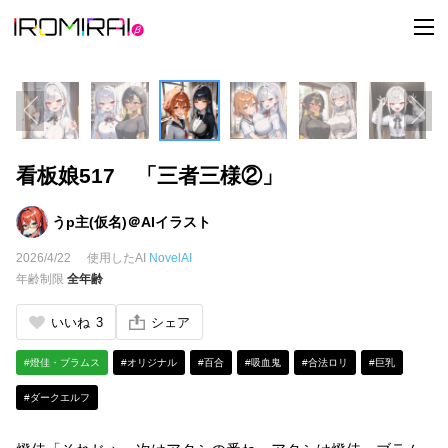
t
o
g
g
l
e
n
a
v
i
看板娘517 「三者三様②」
g
a
t
i
うp主(仮名)＠AIイラスト
o
n
2026/4/22
使用したAI
NovelAI
年齢制限
全年齢
いいね
3
シェア
#燈佳・ブラムス
#オリジナル
#百合
#吸血鬼
#合法ロリ
#巨乳
#ダークエルフ