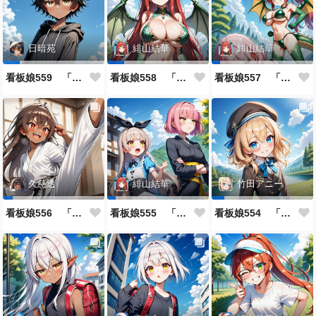
日暗苑
緋山結華
緋山結華
看板娘559 「日暗苑のよもやま話」
看板娘558 「緋山結華」キャラクター紹介
看板娘557 「其々の再会」
久慈透
緋山結華
竹田アニー
看板娘556 「久慈透のよもやま話」
看板娘555 「帰還、そして目覚め。」
看板娘554 「竹田アニーのよもやま話」