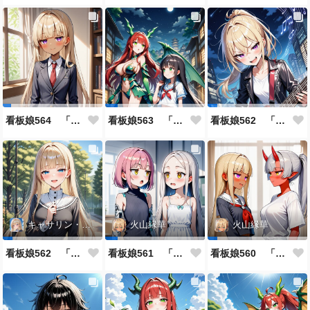
看板娘564 「ジェルマ・レスポストン・八百のよもやま話」
看板娘563 「騒ぎの終わり」
看板娘562 「八木沼千絵のよもやま話」
キャサリン・アストリー
火山縁華
火山縁華
看板娘562 「キャサリン・アストリーのよもやま話」
看板娘561 「火山一族」
看板娘560 「緋山一族」