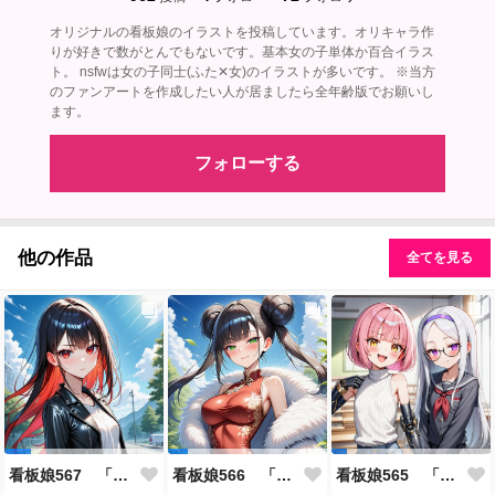
オリジナルの看板娘のイラストを投稿しています。オリキャラ作
りが好きで数がとんでもないです。基本女の子単体か百合イラス
ト。 nsfwは女の子同士(ふた✕女)のイラストが多いです。 ※当方
のファンアートを作成したい人が居ましたら全年齢版でお願いし
ます。
フォローする
他の作品
全てを見る
看板娘567 「雪村恋のよもやま話」
看板娘566 「ナンシー・ツァオのよもやま話」
看板娘565 「銀一族」