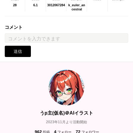
28
6.1
3012067284
k_euler_an
cestral
コメント
送信
うp主(仮名)＠AIイラスト
2023年11月より活動開始
962
4
72
投稿
フォロー
フォロワー