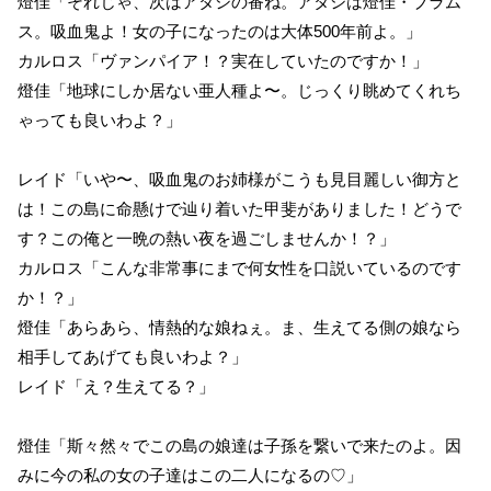
燈佳「それじゃ、次はアタシの番ね。アタシは燈佳・ブラム
ス。吸血鬼よ！女の子になったのは大体500年前よ。」
カルロス「ヴァンパイア！？実在していたのですか！」
燈佳「地球にしか居ない亜人種よ〜。じっくり眺めてくれち
ゃっても良いわよ？」
レイド「いや〜、吸血鬼のお姉様がこうも見目麗しい御方と
は！この島に命懸けで辿り着いた甲斐がありました！どうで
す？この俺と一晩の熱い夜を過ごしませんか！？」
カルロス「こんな非常事にまで何女性を口説いているのです
か！？」
燈佳「あらあら、情熱的な娘ねぇ。ま、生えてる側の娘なら
相手してあげても良いわよ？」
レイド「え？生えてる？」
燈佳「斯々然々でこの島の娘達は子孫を繋いで来たのよ。因
みに今の私の女の子達はこの二人になるの♡」