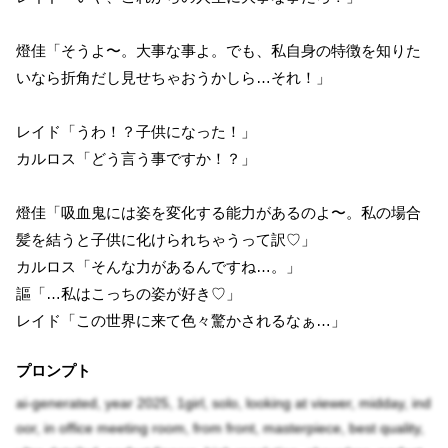
燈佳「そうよ〜。大事な事よ。でも、私自身の特徴を知りた
いなら折角だし見せちゃおうかしら…それ！」
レイド「うわ！？子供になった！」
カルロス「どう言う事ですか！？」
燈佳「吸血鬼には姿を変化する能力があるのよ〜。私の場合
髪を結うと子供に化けられちゃうって訳♡」
カルロス「そんな力があるんですね…。」
謳「…私はこっちの姿が好き♡」
レイド「この世界に来て色々驚かされるなぁ…」
プロンプト
ai-generated, year 2025, 1girl, solo, looking at viewer, midday, ind
oor, in office meeting room, from front, masterpiece, best quality,