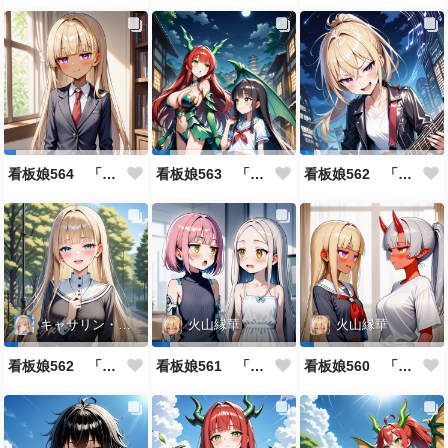
看板娘564 「ジェルマ・レスポストン・八百のよもやま話」
看板娘563 「騒ぎの終わり」
看板娘562 「八木沼千絵のよもやま話」
キャサリン・アストリー
火山縁華
火山縁華
看板娘562 「キャサリン・アストリーのよもやま話」
看板娘561 「火山一族」
看板娘560 「緋山一族」