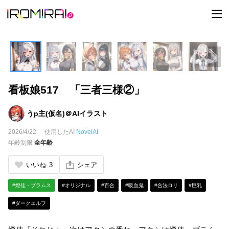
t
o
g
g
l
e
n
a
v
i
看板娘517 「三者三様②」
g
a
t
i
うp主(仮名)＠AIイラスト
o
n
2026/4/22
使用したAI
NovelAI
年齢制限
全年齢
いいね
3
シェア
#燈佳・ブラムス
#オリジナル
#百合
#吸血鬼
#合法ロリ
#巨乳
#ダークエルフ