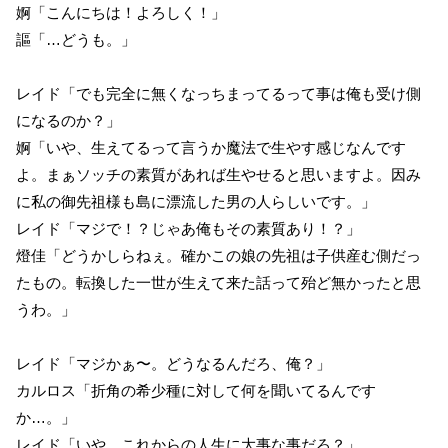
婀「こんにちは！よろしく！」
謳「…どうも。」
レイド「でも完全に無くなっちまってるって事は俺も受け側
になるのか？」
婀「いや、生えてるって言うか魔法で生やす感じなんです
よ。まぁソッチの素質があれば生やせると思いますよ。因み
に私の御先祖様も島に漂流した男の人らしいです。」
レイド「マジで！？じゃあ俺もその素質あり！？」
燈佳「どうかしらねぇ。確かこの娘の先祖は子供産む側だっ
たもの。転換した一世が生えて来た話って殆ど無かったと思
うわ。」
レイド「マジかぁ〜。どうなるんだろ、俺？」
カルロス「折角の希少種に対して何を聞いてるんです
か…。」
レイド「いや、これからの人生に大事な事だろ？」