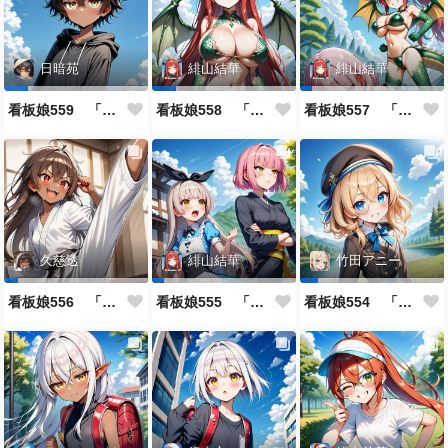
日暗苑
緋山結華
緋山結華
看板娘559 「日暗苑のよもやま話」
看板娘558 「緋山結華」キャラクター紹介
看板娘557 「其々の再会」
久慈透
緋山結華
竹田アニー
看板娘556 「久慈透のよもやま話」
看板娘555 「帰還、そして目覚め。」
看板娘554 「竹田アニーのよもやま話」