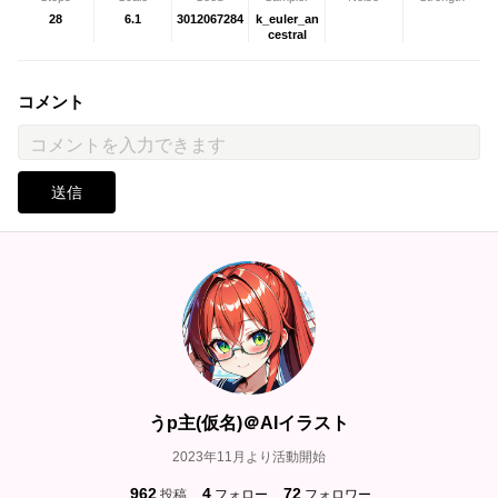
28
6.1
3012067284
k_euler_an
cestral
コメント
送信
うp主(仮名)＠AIイラスト
2023年11月より活動開始
962
4
72
投稿
フォロー
フォロワー