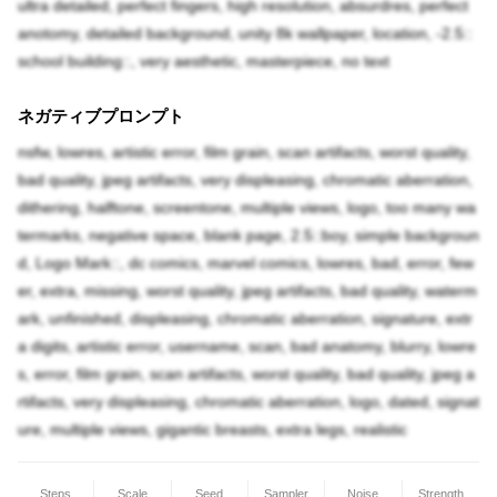
ultra detailed, perfect fingers, high resolution, absurdres, perfect
anotomy, detailed background, unity 8k wallpaper, location, -2.5::
school building::, very aesthetic, masterpiece, no text
ネガティブプロンプト
nsfw, lowres, artistic error, film grain, scan artifacts, worst quality,
bad quality, jpeg artifacts, very displeasing, chromatic aberration,
dithering, halftone, screentone, multiple views, logo, too many wa
termarks, negative space, blank page, 2.5::boy, simple backgroun
d, Logo Mark::, dc comics, marvel comics, lowres, bad, error, few
er, extra, missing, worst quality, jpeg artifacts, bad quality, waterm
ark, unfinished, displeasing, chromatic aberration, signature, extr
a digits, artistic error, username, scan, bad anatomy, blurry, lowre
s, error, film grain, scan artifacts, worst quality, bad quality, jpeg a
rtifacts, very displeasing, chromatic aberration, logo, dated, signat
ure, multiple views, gigantic breasts, extra legs, realistic
Steps
Scale
Seed
Sampler
Noise
Strength