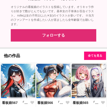
オリジナルの看板娘のイラストを投稿しています。オリキャラ作
りが好きで数がとんでもないです。基本女の子単体か百合イラス
ト。 nsfwは女の子同士(ふた✕女)のイラストが多いです。 ※当方
のファンアートを作成したい人が居ましたら全年齢版でお願いし
ます。
フォローする
他の作品
全てを見る
看板娘567 「雪村恋のよもやま話」
看板娘566 「ナンシー・ツァオのよもやま話」
看板娘565 「銀一族」