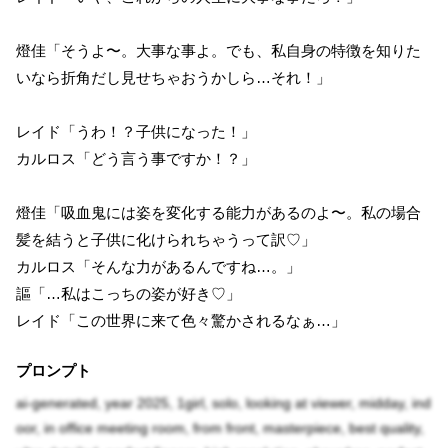
燈佳「そうよ〜。大事な事よ。でも、私自身の特徴を知りた
いなら折角だし見せちゃおうかしら…それ！」
レイド「うわ！？子供になった！」
カルロス「どう言う事ですか！？」
燈佳「吸血鬼には姿を変化する能力があるのよ〜。私の場合
髪を結うと子供に化けられちゃうって訳♡」
カルロス「そんな力があるんですね…。」
謳「…私はこっちの姿が好き♡」
レイド「この世界に来て色々驚かされるなぁ…」
プロンプト
ai-generated, year 2025, 1girl, solo, looking at viewer, midday, ind
oor, in office meeting room, from front, masterpiece, best quality,