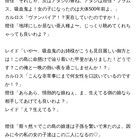
燈佳「それじゃ、次はアタシの番ね。アタシは燈佳・ブラム
ス。吸血鬼よ！女の子になったのは大体500年前よ。」
カルロス「ヴァンパイア！？実在していたのですか！」
燈佳「地球にしか居ない亜人種よ〜。じっくり眺めてくれち
ゃっても良いわよ？」
レイド「いや〜、吸血鬼のお姉様がこうも見目麗しい御方と
は！この島に命懸けで辿り着いた甲斐がありました！どうで
す？この俺と一晩の熱い夜を過ごしませんか！？」
カルロス「こんな非常事にまで何女性を口説いているのです
か！？」
燈佳「あらあら、情熱的な娘ねぇ。ま、生えてる側の娘なら
相手してあげても良いわよ？」
レイド「え？生えてる？」
燈佳「斯々然々でこの島の娘達は子孫を繋いで来たのよ。因
みに今の私の女の子達はこの二人になるの♡」