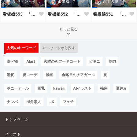
ルゥ・シャイニー
銀由衣
緋山芳華
看板娘553 「ルゥ・シャイニーのよもやま話」
看板娘552 「銀由衣」
看板娘551 「緋山芳華のよもやま話」
もっと見る
人気のキーワード
キーワードから探す
食べ物
AIart
火曜のAIフードコート
ビキニ
筋肉
黒髪
夏コーデ
動画
金曜日のチアガール
夏
ポニーテール
巨乳
kawaii
AIイラスト
褐色
夏休み
ナンパ
街角素人
JK
フェチ
トップページ
イラスト