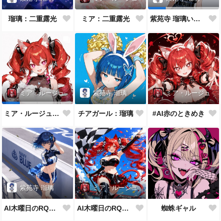
瑠璃：二重露光
ミア：二重露光
紫苑寺 瑠璃いろいろ
紫苑寺 瑠璃
ミア・ルージュ
ミア・ルージュ
チアガール：瑠璃
#AI赤のときめき
ミア・ルージュいろいろ
紫苑寺 瑠璃
ミア・ルージュ
AI木曜日のRQ テーマ：風 瑠璃版
AI木曜日のRQ テーマ：風 ミア版
蜘蛛ギャル