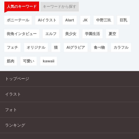
人気のキーワード
キーワードから探す
ポニーテール
AIイラスト
AIart
JK
中野三玖
巨乳
街角インタビュー
エルフ
美少女
学園生活
夏空
フェチ
オリジナル
猫
AIグラビア
食べ物
カラフル
筋肉
可愛い
kawaii
トップページ
イラスト
フォト
ランキング