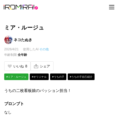
t
o
g
g
l
e
ミア・ルージュ
n
a
v
ネコたぬき
i
g
2026/4/21
使用したAI
その他
a
t
年齢制限
全年齢
i
o
n
いいね
8
シェア
#ミア・ルージュ
#オリジナル
#うちの子
#うちの子自己紹介
うちの二枚看板娘のパッション担当！
プロンプト
なし