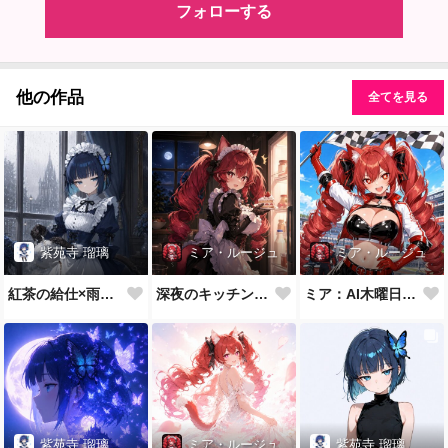
フォローする
他の作品
全てを見る
紫苑寺 瑠璃
ミア・ルージュ
ミア・ルージュ
紅茶の給仕×雨の午後
深夜のキッチン×こっそりおつまみ
ミア：AI木曜日のRQ
紫苑寺 瑠璃
ミア・ルージュ
紫苑寺 瑠璃