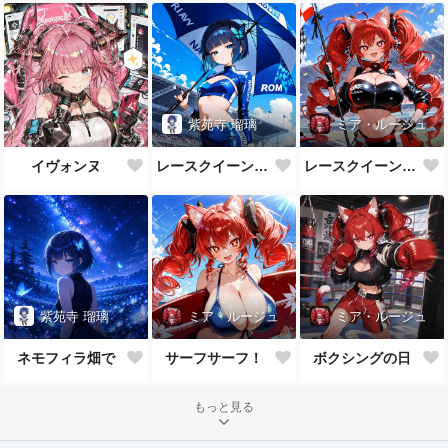
紫苑寺 瑠璃
ミア・ルージュ
イヴォンヌ
レースクイーン・瑠璃
レースクイーン・ミア
紫苑寺 瑠璃
ミア・ルージュ
ミア・ルージュ
ネモフィラ畑で
サーフサーフ！
ボクシングの日
もっと見る