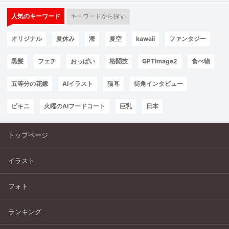
人気のキーワード
キーワードから探す
オリジナル
夏休み
海
夏空
kawaii
ファンタジー
黒髪
フェチ
おっぱい
格闘技
GPTImage2
食べ物
五等分の花嫁
AIイラスト
猫耳
街角インタビュー
ビキニ
火曜のAIフードコート
巨乳
日本
トップページ
イラスト
フォト
ランキング