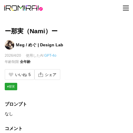
t
o
g
g
l
e
ー那実（Nami）ー
n
a
v
Ｍeg / めぐ | Design Lab
i
g
2026/4/20
使用したAI
GPT-4o
a
t
年齢制限
全年齢
i
o
n
いいね
5
シェア
#那実
プロンプト
なし
コメント