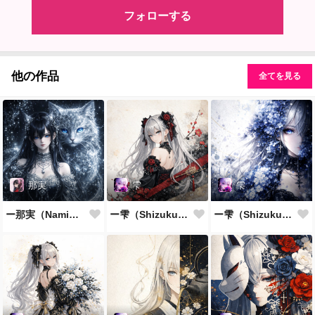
フォローする
他の作品
全てを見る
那実
雫
雫
ー那実（Nami）ー
ー雫（Shizuku）ー
ー雫（Shizuku）ー