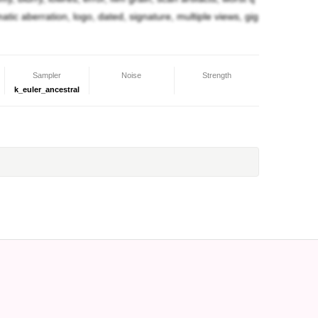
ャは好意を抱く様になり、その様子を見て、スクー
omatic aberration, logo, dated, signature, multiple views, gig
人として付き合う様になりました。
妹、自分から見て従妹が拐われた事を恨んでいるか
Sampler
Noise
Strength
k_euler_ancestral
になります。また、魔法少女に変身した時はより口
ちょっと悪戯っぽくなります。薙刀部に入ってます
ます。