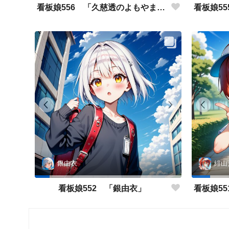
看板娘556 「久慈透のよもやま話」
銀由衣
緋山
看板娘552 「銀由衣」