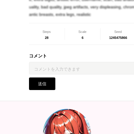
に気に掛けています。そんな真理亜にスクージ
uality, bad quality, jpeg artifacts, very displeasing, chr
ジャが自分に好意を抱いている事に気付き、恋
antic breasts, extra legs, realistic
太陽と同じく反社会組織が嫌いですが、太陽の
らです。
Steps
Scale
Seed
28
6
1245475866
一人称は人間時は「ウチ」、魔法少女は「私」
調が女性らしくお淑やかになりますが、性格は
コメント
が、魔法少女になって使う武器は盾だったりし
送信
体型データ
身長151cm
体重46kg
B…86
w…53