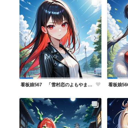
看板娘567 「雪村恋のよもやま話」