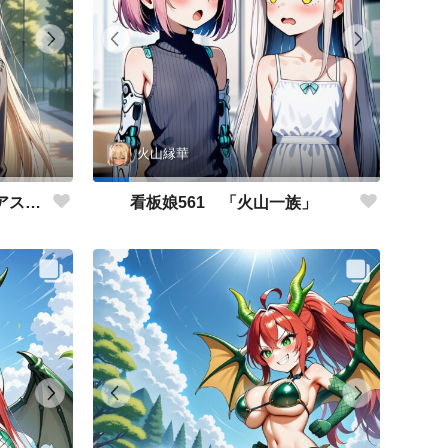
火山縁華
看板娘562 「キャサリン・アストリーのよもやま話」
看板娘561 「火山一族」