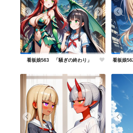
看板娘563 「騒ぎの終わり」