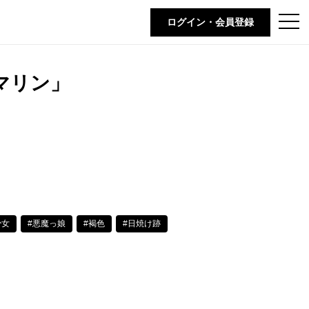
t
ログイン・会員登録
o
g
g
l
e
マリン」
n
a
v
i
g
a
t
i
o
n
少女
#悪魔っ娘
#褐色
#日焼け跡