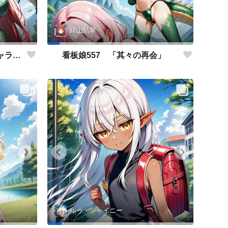
緋山結華
看板娘558 「緋山結華」キャラクター紹介
看板娘557 「其々の再会」
ルゥ・シャイニー