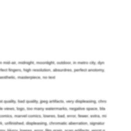
in mid-air, midnight, moonlight, outdoor, in metro city, dyn
正体は都内の中学校に通う蒲江真理亜と言う少女で
rfect fingers, high resolution, absurdres, perfect anotomy,
なった太陽の妹と同じく強力な魔力を生まれながら
aesthetic, masterpiece, no text
が居たためか、お互い幼少期から魔力の研鑽を図る
康や周りの環境に被害が及ぶ様な事は無かった。
rst quality, bad quality, jpeg artifacts, very displeasing, chro
iple views, logo, too many watermarks, negative space, bla
ので学校内では特に後輩達から人気があります。放
omics, marvel comics, lowres, bad, error, fewer, extra, mi
異世界出身で人付き合いの苦手なスクージャには特
ark, unfinished, displeasing, chromatic aberration, signatur
y, blurry, lowres, error, film grain, scan artifacts, worst q