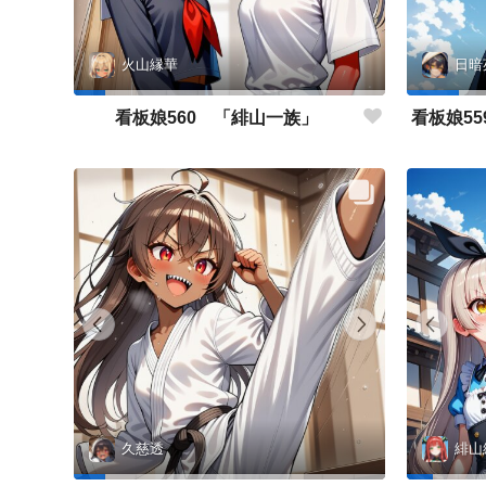
火山縁華
日暗
看板娘560 「緋山一族」
久慈透
緋山