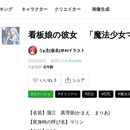
キング
キャラクター
クリエイター
画像生成
看板娘の彼女 「魔法少女
うp主(仮名)＠AIイラスト
2025/12/31
使用したAI
NovelAI
年齢制限
全年齢
いいね
3
シェア
#スクージャ
#オリジナル
#百合
#巨乳
#魔法
【名前】蒲江 真理亜(かまえ まりあ)
【変身時の呼び名】マリン