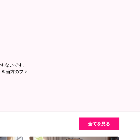
でもないです。
。 ※当方のファ
全てを見る