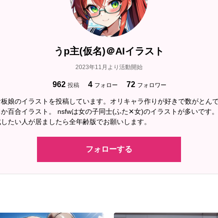
H…72
うp主(仮名)＠AIイラスト
2023年11月より活動開始
962
4
72
投稿
フォロー
フォロワー
看板娘のイラストを投稿しています。オリキャラ作りが好きで数がとん
か百合イラスト。 nsfwは女の子同士(ふた✕女)のイラストが多いです
成したい人が居ましたら全年齢版でお願いします。
フォローする