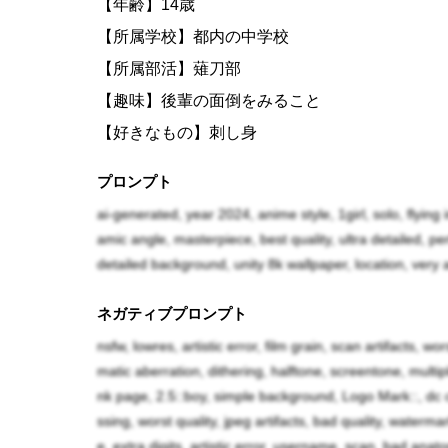
【年齢】14歳
【所属学校】都内の中学校
【所属部活】薙刀部
【趣味】後輩の面倒をみること
【好きなもの】刺し身
【嫌いなもの】ヤクザ・マフィア
プロンプト
ai-generated, year 2024, anime style, 1girl, solo, flying 
魔法少女サニーの相棒、魔法少女マリン。その
amic angle, masterpiece, best quality, ultra detailed, pe
ある。太陽の従姉妹であり、太陽と行方不明に
detailed background, unity 8k wallpaper, location, very 
に有している。身内に魔力を持って生まれた者
ネガティブプロンプト
事が出来た為か、幸い魔力が暴走して自身の健
nsfw, lowres, artistic error, film grain, scan artifacts, wo
matic aberration, dithering, halftone, screentone, mult
性格はサバサバしており、とても面倒見が良い
nk page, 2.5::boy, simple background, Logo Mark::, dc c
っておけない娘に対してより親身に接する為、
ssing, worst quality, jpeg artifacts, bad quality, waterm
e, extra digits, artistic error, username, scan, bad anatom