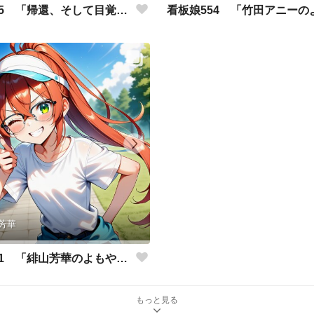
看板娘555 「帰還、そして目覚め。」
芳華
看板娘551 「緋山芳華のよもやま話」
もっと見る