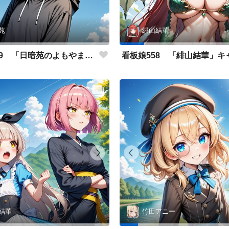
苑
緋山結華
看板娘559 「日暗苑のよもやま話」
結華
竹田アニー