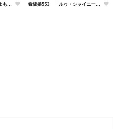
看板娘554 「竹田アニーのよもやま話」
看板娘553 「ルゥ・シャイニーのよもやま話」