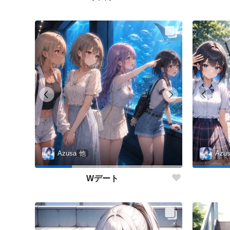
Azusa
他
Azu
Wデート