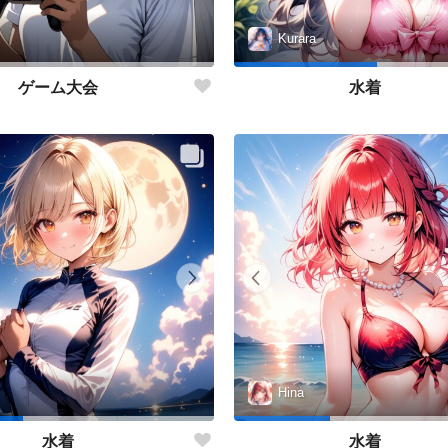
Kurara
ゲーム大会
水着
Hina
水着
水着