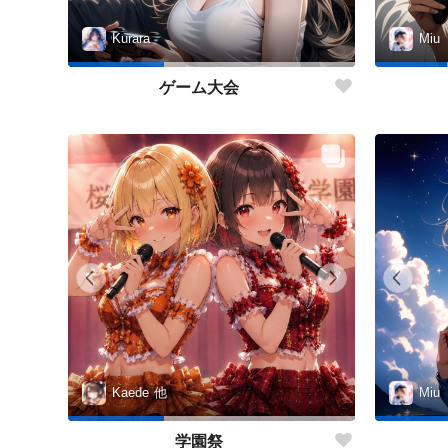
Kurara
Miu
ゲーム大会
Kaede
他
Miu
学園祭