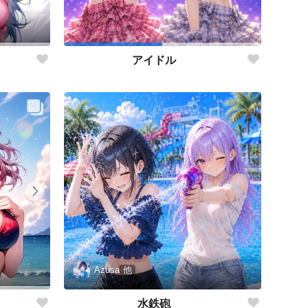
アイドル
Azusa
他
水鉄砲