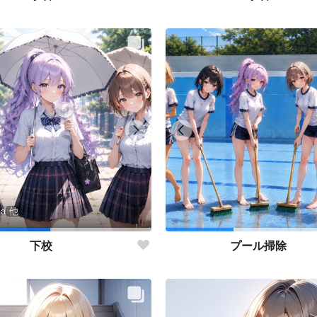
sa
他
下校
プール掃除