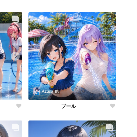
Azusa
他
プール