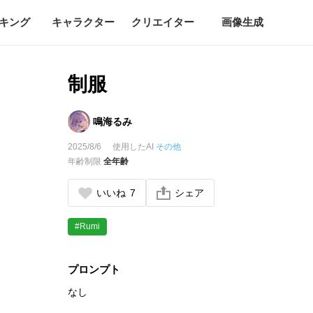
キング
キャラクター
クリエイター
画像生成
制服
鳴海るみ
2025/8/6
使用したAI
その他
年齢制限
全年齢
いいね
7
シェア
#Rumi
プロンプト
なし