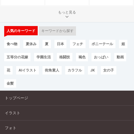
もっと見る
人気のキーワード
キーワードから探す
食べ物
夏休み
夏
日本
フェチ
ポニーテール
姫
五等分の花嫁
学園生活
格闘技
褐色
おっぱい
動画
花
AIイラスト
街角素人
カラフル
JK
女の子
金髪
トップページ
イラスト
フォト