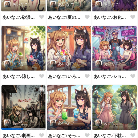
あいなご
あいなご
あいなご
あいなご♪砂浜のスイカってなんか美味しい💕
あいなご♪夏の足湯もいいよね💕
あいなご♪お化け役も一緒なら楽しいね💕
あいなご
あいなご
あいなご
あいなご♪涼しくてかき氷って好き💕
あいなご♪いろんな味のかき氷💕
あいなご♪ショ－トも似合うよね💕
あいなご
あいなご
あいなご
あいなご♪そっちも美味しそう💕
あいなご♪下駄って音色が良いね💕
あいなご♪劇画って雰囲気違うよね💦