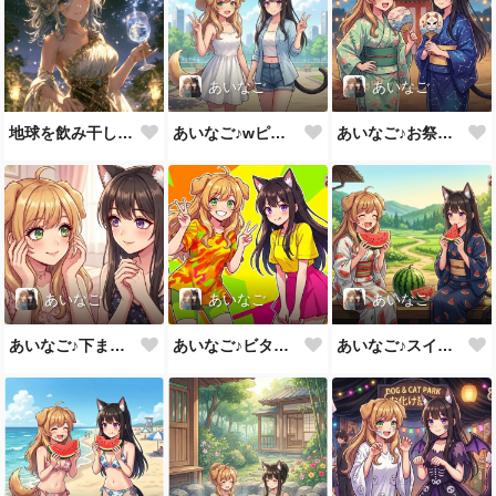
あいなご
あいなご
地球を飲み干してみる？
あいなご♪wピース💕
あいなご♪お祭りのカワイイうちわ💕
あいなご
あいなご
あいなご
あいなご♪下まつ毛もバッチリ💕
あいなご♪ビタミンカラーで元気をあげる💕
あいなご♪スイカ美味しいね大～好き💕