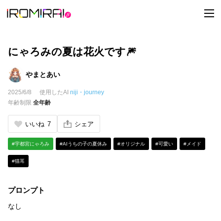
t
o
g
g
l
e
にゃろみの夏は花火です🎆
n
a
v
やまとあい
i
g
2025/6/8
使用したAI
niji・journey
a
t
年齢制限
全年齢
i
o
n
いいね
7
シェア
#宇都宮にゃろみ
#AIうちの子の夏休み
#オリジナル
#可愛い
#メイド
#猫耳
プロンプト
なし