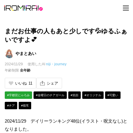
t
o
g
g
l
e
まだお仕事の人もあと少しです💦ゆるふぁ
n
a
いですよ💕
v
i
g
やまとあい
a
t
2024/11/29
使用したAI
niji・journey
i
o
年齢制限
全年齢
n
いいね
11
シェア
#宇都宮にゃろみ
#金曜日のチアガール
#笑顔
#オリジナル
#可愛い
#チア
#猫耳
2024/11/29 デイリーランキング48位(イラスト・呪文なし)と
なりました。