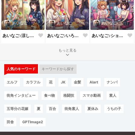
あいなご
あいなご
あいなご
あいなご♪涼しくてかき氷って好き💕
あいなご♪いろんな味のかき氷💕
あいなご♪ショ－トも似合うよね💕
もっと見る
人気のキーワード
キーワードから探す
エルフ
カラフル
花
JK
金髪
AIart
ナンパ
街角インタビュー
食べ物
格闘技
スマホ動画
素人
五等分の花嫁
夏
百合
街角素人
夏休み
うちの子
田舎
GPTImage2