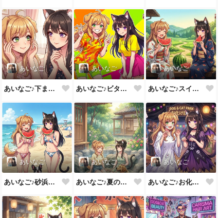
あいなご
あいなご
あいなご
あいなご♪下まつ毛もバッチリ💕
あいなご♪ビタミンカラーで元気をあげる💕
あいなご♪スイカ美味しいね大～好き💕
あいなご
あいなご
あいなご
あいなご♪砂浜のスイカってなんか美味しい💕
あいなご♪夏の足湯もいいよね💕
あいなご♪お化け役も一緒なら楽しいね💕