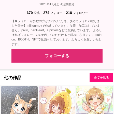
2023年11月より活動開始
670
274
218
投稿
フォロー
フォロワー
【🌟フォローが多数の方が外れていた為、改めてフォロバ致しま
した💦🌟】 nijijourneyで作成しています。加筆、加工はしていま
せん。 pixiv、perftileart、aipictorsなどに投稿しています。 よろし
ければフォロー、いいね!していただけると励みになります。 patre
on、BOOTH、NFTで販売もしております。よろしくお願いいたし
ます。
フォローする
他の作品
全てを見る