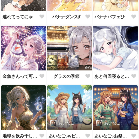
連れてってにゃ～🐾
バナナダンス💃
バナナパフェひとくちあげる♪
金魚さんって可愛い💕
グラスの季節
あと何回寝るとアルタイルかな💦
あいなご
あいなご
地球を飲み干してみる？
あいなご♪wピース💕
あいなご♪お祭りのカワイイうちわ💕