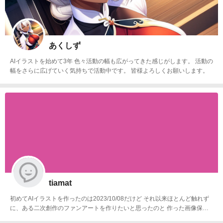
あくしず
AIイラストを始めて3年 色々活動の幅も広がってきた感じがします。 活動の
幅をさらに広げていく気持ちで活動中です。 皆様よろしくお願いします。
tiamat
初めてAIイラストを作ったのは2023/10/08だけど それ以来ほとんど触れず
に、ある二次創作のファンアートを作りたいと思ったのと 作った画像保管
目的で2026/03/01にAI画像投稿サイトを探して登録しました