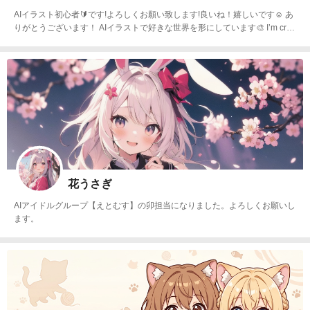
AIイラスト初心者🔰です!よろしくお願い致します!良いね！嬉しいです☺️ あ
りがとうございます！ AIイラストで好きな世界を形にしています🎨 I’m crea
ting the worlds I love through AI art. Your likes and comments make my day
✨
花うさぎ
AIアイドルグループ【えとむす】の卯担当になりました。よろしくお願いし
ます。