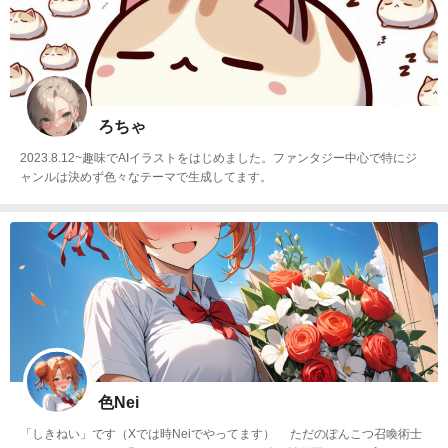
ろちゃ
2023.8.12~趣味でAIイラストをはじめました。ファンタジー中心で特にジ
ャンルは決めず色々なテーマで生成してます。
色Nei
「しきねい」です（Xでは時Neiでやってます） ただのぽんこつ召喚術士