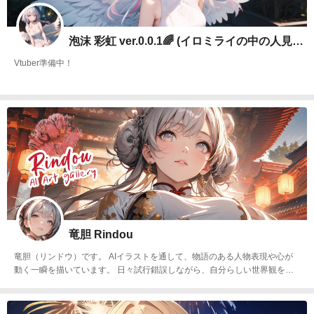
泡沫 彩虹 ver.0.0.1🌈 (イロミライの中の人見習い)
Vtuber準備中！
竜胆 Rindou
竜胆（リンドウ）です。 AIイラストを通して、物語のある人物表現や心が
動く一瞬を描いています。 日々試行錯誤しながら、自分らしい世界観を育
てています。作品を楽しんでいただけたら嬉しいです✿