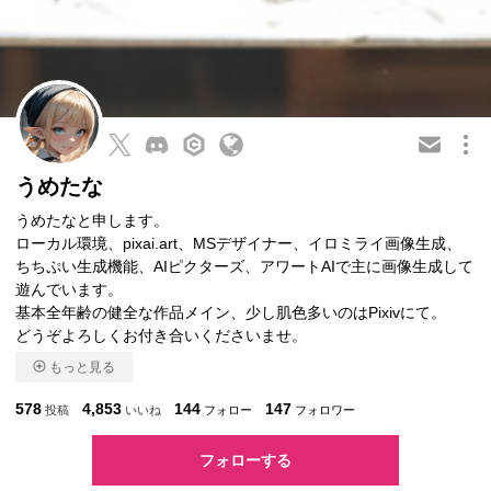
この会員を共有
うめたな
うめたなと申します。
ローカル環境、pixai.art、MSデザイナー、イロミライ画像生成、
ちちぷい生成機能、AIピクターズ、アワートAIで主に画像生成して
遊んでいます。
基本全年齢の健全な作品メイン、少し肌色多いのはPixivにて。
どうぞよろしくお付き合いくださいませ。
もっと見る
578
4,853
144
147
投稿
いいね
フォロー
フォロワー
フォローする