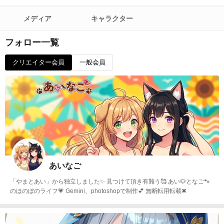
メディア
キャラクター
フォロー一覧
クリエイター会員
一般会員
あいなご
「やまとあい」から独立しました✨ 見つけて頂き有難う🥰 あい🐶となご🐾
のほのぼのライフ💗 Gemini、photoshopで制作💕 無断転用転載✖