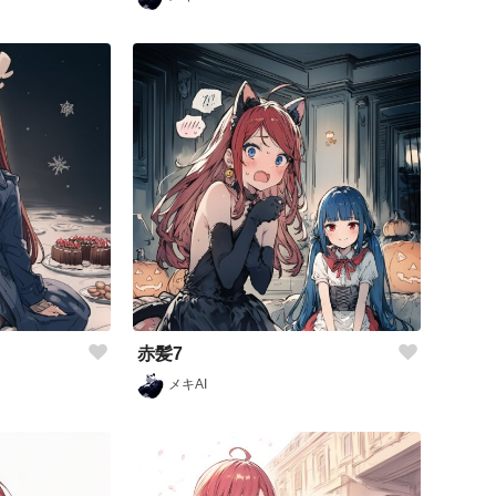
赤髪7
メキAI