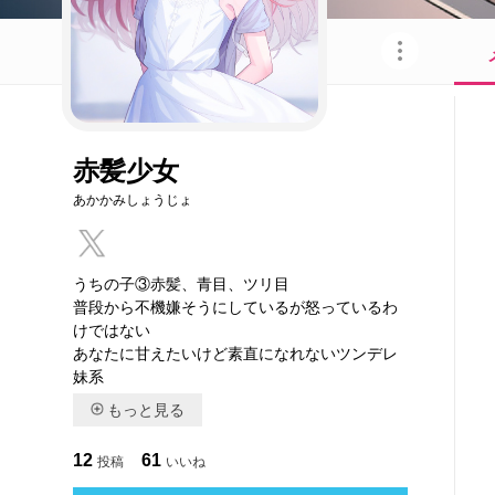
このキャラクターを共有
赤髪少女
あかかみしょうじょ
うちの子③赤髪、青目、ツリ目
普段から不機嫌そうにしているが怒っているわ
けではない
あなたに甘えたいけど素直になれないツンデレ
妹系
もっと見る
12
61
投稿
いいね