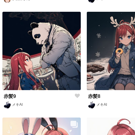
赤髪9
赤髪8
メキAI
メキAI