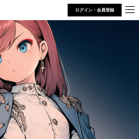
t
ログイン・会員登録
o
g
g
l
e
n
a
v
i
g
a
t
i
o
n