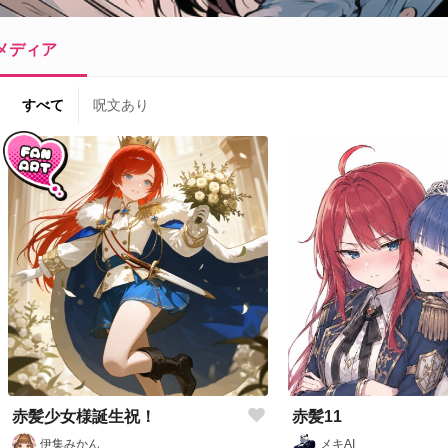
メディア
すべて
呪文あり
赤髪少女様誕生祝！
赤髪11
伊集みかん
メキAI