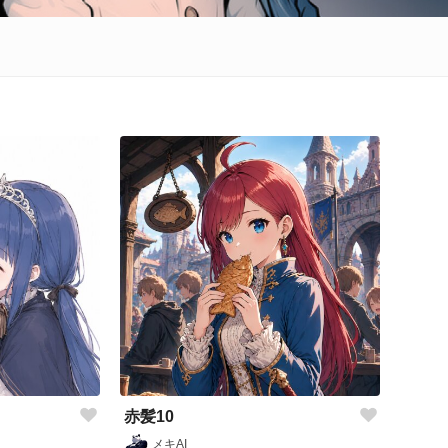
赤髪10
メキAI