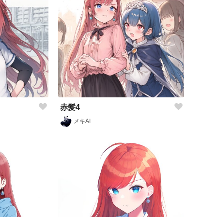
赤髪4
メキAI