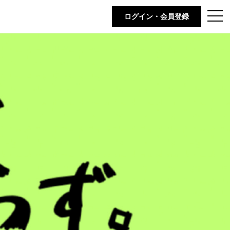
t
ログイン・会員登録
o
g
g
l
e
n
a
v
i
g
a
t
i
o
n