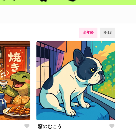
全年齢
R-18
窓のむこう