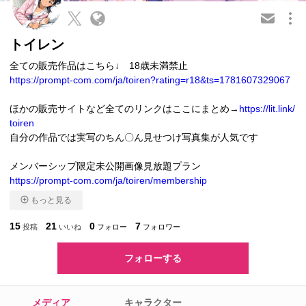
この会員を共有
トイレン
全ての販売作品はこちら↓ 18歳未満禁止
https://prompt-com.com/ja/toiren?rating=r18&ts=1781607329067
ほかの販売サイトなど全てのリンクはここにまとめ→
https://lit.link/
toiren
自分の作品では実写のちん〇ん見せつけ写真集が人気です
メンバーシップ限定未公開画像見放題プラン
https://prompt-com.com/ja/toiren/membership
もっと見る
15
21
0
7
投稿
いいね
フォロー
フォロワー
フォローする
メディア
キャラクター