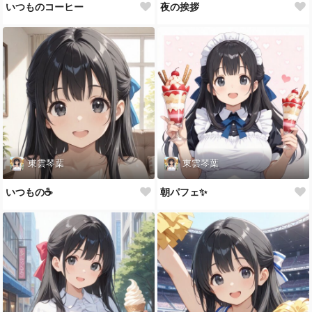
いつものコーヒー
夜の挨拶
東雲琴葉
東雲琴葉
いつもの☕️
朝パフェ✨