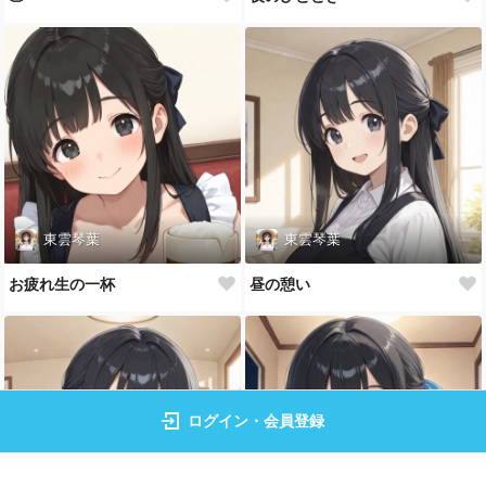
東雲琴葉
東雲琴葉
お疲れ生の一杯
昼の憩い
ログイン・会員登録