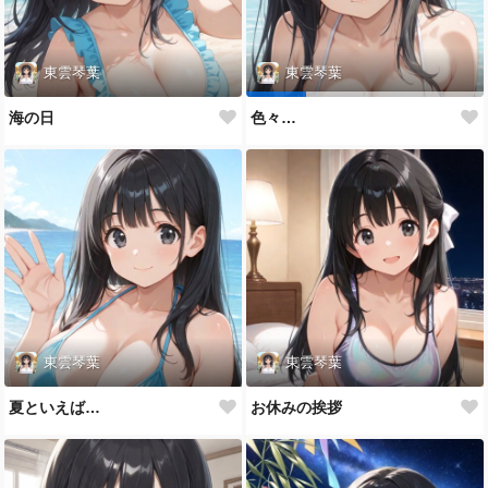
東雲琴葉
東雲琴葉
海の日
色々…
東雲琴葉
東雲琴葉
夏といえば…
お休みの挨拶