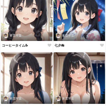
東雲琴葉
東雲琴葉
コーヒータイム☕️
七夕🎋
東雲琴葉
東雲琴葉