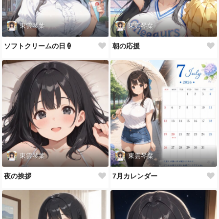
東雲琴葉
東雲琴葉
ソフトクリームの日🍦
朝の応援
東雲琴葉
東雲琴葉
夜の挨拶
7月カレンダー