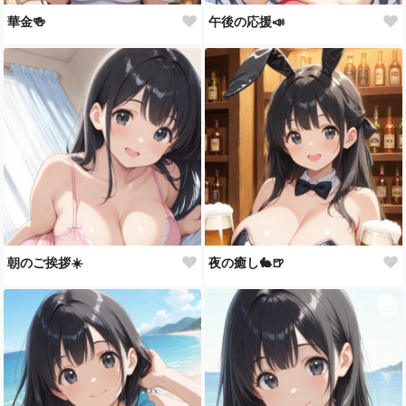
華金🍻
午後の応援📣
朝のご挨拶☀️
夜の癒し🐇🍺