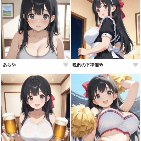
あら💦
晩酌の下準備🍻