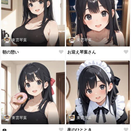
東雲琴葉
東雲琴葉
朝の憩い
お迎え琴葉さん
東雲琴葉
東雲琴葉
🍩
夜のひととき