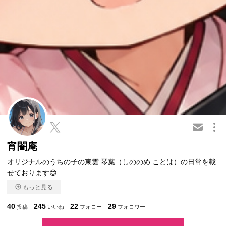
この会員を共有
宵闇庵
オリジナルのうちの子の東雲 琴葉（しののめ ことは）の日常を載
せております😊
もっと見る
40
245
22
29
投稿
いいね
フォロー
フォロワー