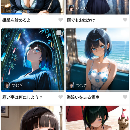
ひまり
授業を始めるよ
雨でもお出かけ
つむぎ
つむぎ
願い事は何にしよう？
海沿いを走る電車