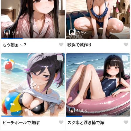
ひまり
みぞれ
もう朝ぁ～？
砂浜で城作り
ひまり
ビーチボールで遊ぼ
スク水と浮き輪で海