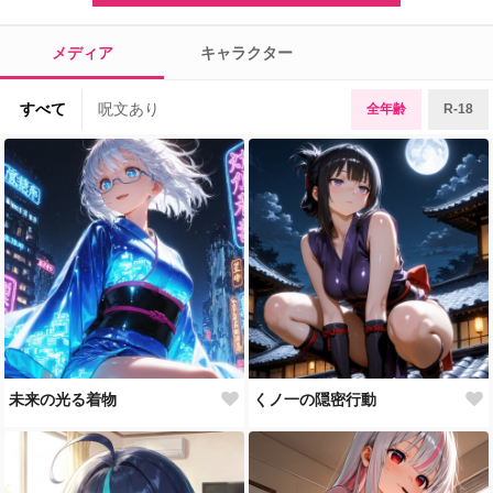
メディア
キャラクター
すべて
呪文あり
全年齢
R-18
未来の光る着物
くノ一の隠密行動