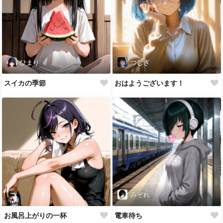
ひまり
つむぎ
スイカの季節
おはようございます！
みぞれ
お風呂上がりの一杯
電車待ち